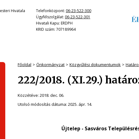
steri Hivatala
Telefonközpont:
06-23-522-300
Ügyfélszolgálat:
06-23-522-301
Hivatali Kapu: ERDPH
KRID szám: 707189964
Főoldal
Önkormányzat
Közgyűlési dokumentumok
Határo
222/2018. (XI.29.) határ
Közzétéve:
2018. dec. 06.
Utolsó módosítás dátuma:
2025. ápr. 14.
Újtelep - Sasváros Településr