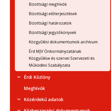
Bizottsági meghívók
Bizottsági előterjesztések
Bizottsági határozatok
Bizottsági jegyzőkönyvek
Közgyűlési dokumentumok archívum
Érd MJV Önkormányzatának
Közgyűlése és szervei Szervezeti és
Működési Szabályzata
Érdi Közlöny
Meghívók
Közérdekű adatok
Közbeszerzési dokumentumok