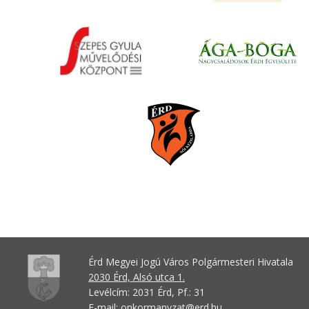
Érd Megyei Jogú Város Polgármesteri Hivatala
2030 Érd, Alsó utca 1.
Levélcím: 2031 Érd, Pf.: 31
E-mail:
onkormanyzat@erd.hu