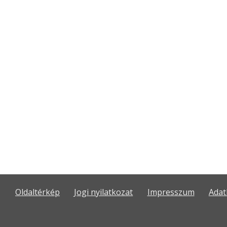
Oldaltérkép
Jogi nyilatkozat
Impresszum
Adat