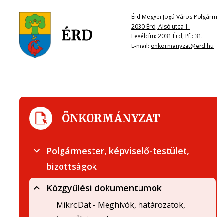
Érd Megyei Jogú Város Polgárme
2030 Érd, Alsó utca 1.
Levélcím: 2031 Érd, Pf.: 31.
E-mail:
onkormanyzat@erd.hu
ÖNKORMÁNYZAT
Polgármester, képviselő-testület,
bizottságok
Közgyűlési dokumentumok
MikroDat - Meghívók, határozatok,