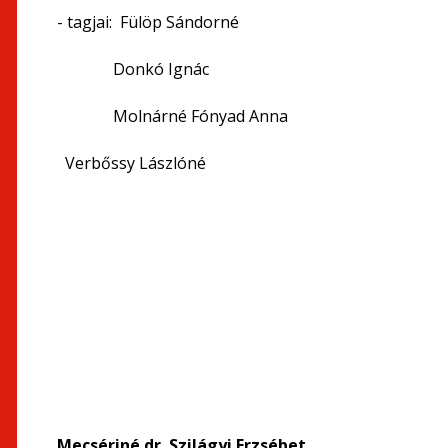
- tagjai: Fülöp Sándorné
Donkó Ignác
Molnárné Fónyad Anna
Verbőssy Lászlóné
Mecsériné dr. Szilágyi Erzséb