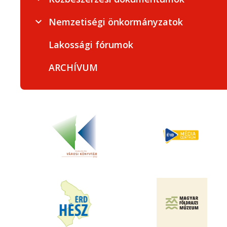
Nemzetiségi önkormányzatok
Lakossági fórumok
ARCHÍVUM