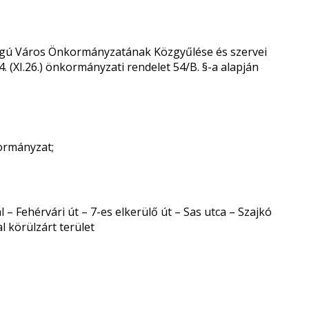
ogú Város Önkormányzatának Közgyűlése és szervei
 (XI.26.) önkormányzati rendelet 54/B. §-a alapján
kormányzat;
l – Fehérvári út – 7-es elkerülő út – Sas utca – Szajkó
l körülzárt terület