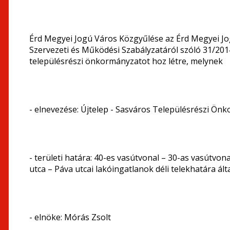
Érd Megyei Jogú Város Közgyűlése az Érd Megyei J
Szervezeti és Működési Szabályzatáról szóló 31/2014.
településrészi önkormányzatot hoz létre, melynek
- elnevezése: Újtelep - Sasváros Településrészi Ön
- területi határa: 40-es vasútvonal – 30-as vasútvona
utca – Páva utcai lakóingatlanok déli telekhatára álta
- elnöke: Mórás Zsolt