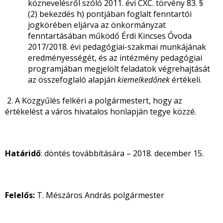
köznevelésről szóló 2011. évi CXC. törvény 83. §
(2) bekezdés h) pontjában foglalt fenntartói
jogkörében eljárva az önkormányzat
fenntartásában működő Érdi Kincses Óvoda
2017/2018. évi pedagógiai-szakmai munkájának
eredményességét, és az intézmény pedagógiai
programjában megjelölt feladatok végrehajtását
az összefoglaló alapján
kiemelkedőnek
értékeli.
2. A Közgyűlés felkéri a polgármestert, hogy az
értékelést a város hivatalos honlapján tegye közzé.
Határidő
: döntés továbbítására – 2018. december 15.
Felelős:
T. Mészáros András polgármester