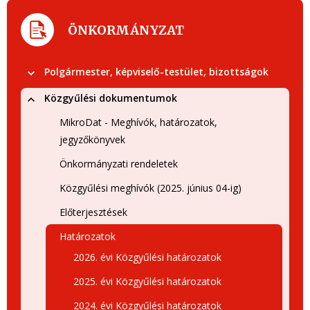
ÖNKORMÁNYZAT
Polgármester, képviselő-testület, bizottságok
Közgyűlési dokumentumok
MikroDat - Meghívók, határozatok,
jegyzőkönyvek
Önkormányzati rendeletek
Közgyűlési meghívók (2025. június 04-ig)
Előterjesztések
Határozatok
2026. évi Közgyűlési határozatok
2025. évi Közgyűlési határozatok
2024. évi Közgyűlési határozatok