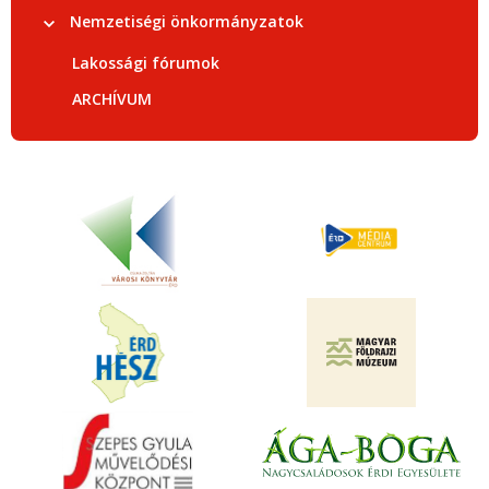
Nemzetiségi önkormányzatok
Lakossági fórumok
ARCHÍVUM