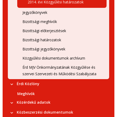
2014. évi Közgyűlési határozatok
Jegyzőkönyvek
Bizottsági meghívók
Bizottsági előterjesztések
Bizottsági határozatok
Bizottsági jegyzőkönyvek
Közgyűlési dokumentumok archívum
Érd MJV Önkormányzatának Közgyűlése és
szervei Szervezeti és Működési Szabályzata
Érdi Közlöny
Meghívók
Közérdekű adatok
Közbeszerzési dokumentumok