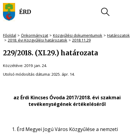
Főoldal
Önkormányzat
Közgyűlési dokumentumok
Határozatok
2018. évi Közgyűlési határozatok
2018.11.29
229/2018. (XI.29.) határozata
Közzétéve:
2019. jan. 24.
Utolsó módosítás dátuma:
2025. ápr. 14.
az Érdi Kincses Óvoda 2017/2018. évi szakmai
tevékenységének értékeléséről
Érd Megyei Jogú Város Közgyűlése a nemzeti