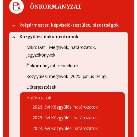
ÖNKORMÁNYZAT
Polgármester, képviselő-testület, bizottságok
Közgyűlési dokumentumok
MikroDat - Meghívók, határozatok,
jegyzőkönyvek
Önkormányzati rendeletek
Közgyűlési meghívók (2025. június 04-ig)
Előterjesztések
Határozatok
2026. évi Közgyűlési határozatok
2025. évi Közgyűlési határozatok
2024. évi Közgyűlési határozatok