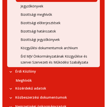
Jegyzőkönyvek
Bizottsági meghívók
Bizottsági előterjesztések
Bizottsági határozatok
Bizottsági jegyzőkönyvek
Közgyűlési dokumentumok archívum
Érd MJV Önkormányzatának Közgyűlése és
szervei Szervezeti és Működési Szabályzata
Érdi Közlöny
Meghívók
Közérdekű adatok
Közbeszerzési dokumentumok
Nemzetiségi önkormányzatok