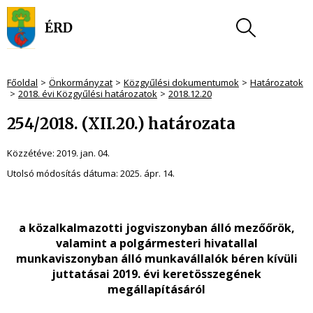
Főoldal
Önkormányzat
Közgyűlési dokumentumok
Határozatok
2018. évi Közgyűlési határozatok
2018.12.20
254/2018. (XII.20.) határozata
Közzétéve:
2019. jan. 04.
Utolsó módosítás dátuma:
2025. ápr. 14.
a közalkalmazotti jogviszonyban álló mezőőrök,
valamint a polgármesteri hivatallal
munkaviszonyban álló munkavállalók béren kívüli
juttatásai 2019. évi keretösszegének
megállapításáról