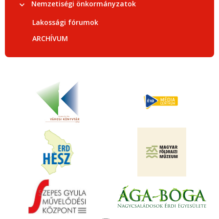
Nemzetiségi önkormányzatok
Lakossági fórumok
ARCHÍVUM