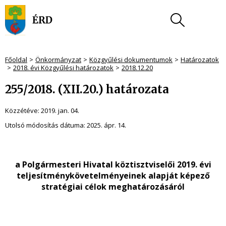
Főoldal
Önkormányzat
Közgyűlési dokumentumok
Határozatok
2018. évi Közgyűlési határozatok
2018.12.20
255/2018. (XII.20.) határozata
Közzétéve:
2019. jan. 04.
Utolsó módosítás dátuma:
2025. ápr. 14.
a Polgármesteri Hivatal köztisztviselői 2019. évi
teljesítménykövetelményeinek alapját képező
stratégiai célok meghatározásáról