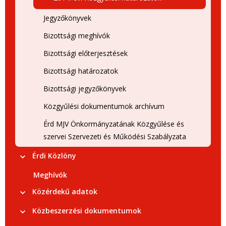
Jegyzőkönyvek
Bizottsági meghívók
Bizottsági előterjesztések
Bizottsági határozatok
Bizottsági jegyzőkönyvek
Közgyűlési dokumentumok archívum
Érd MJV Önkormányzatának Közgyűlése és
szervei Szervezeti és Működési Szabályzata
Érdi Közlöny
Meghívók
Közérdekű adatok
Közbeszerzési dokumentumok