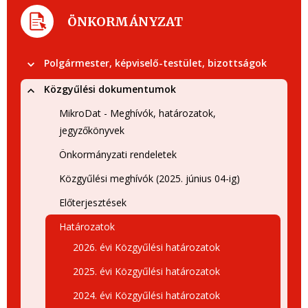
ÖNKORMÁNYZAT
Polgármester, képviselő-testület, bizottságok
Közgyűlési dokumentumok
MikroDat - Meghívók, határozatok,
jegyzőkönyvek
Önkormányzati rendeletek
Közgyűlési meghívók (2025. június 04-ig)
Előterjesztések
Határozatok
2026. évi Közgyűlési határozatok
2025. évi Közgyűlési határozatok
2024. évi Közgyűlési határozatok