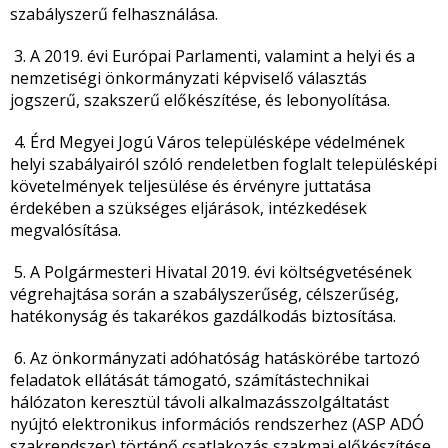
szabályszerű felhasználása.
3. A 2019. évi Európai Parlamenti, valamint a helyi és a
nemzetiségi önkormányzati képviselő választás
jogszerű, szakszerű előkészítése, és lebonyolítása.
4. Érd Megyei Jogú Város településképe védelmének
helyi szabályairól szóló rendeletben foglalt településképi
követelmények teljesülése és érvényre juttatása
érdekében a szükséges eljárások, intézkedések
megvalósítása.
5. A Polgármesteri Hivatal 2019. évi költségvetésének
végrehajtása során a szabályszerűség, célszerűség,
hatékonyság és takarékos gazdálkodás biztosítása.
6. Az önkormányzati adóhatóság hatáskörébe tartozó
feladatok ellátását támogató, számítástechnikai
hálózaton keresztül távoli alkalmazásszolgáltatást
nyújtó elektronikus információs rendszerhez (ASP ADÓ
szakrendszer) történő csatlakozás szakmai előkészítése.