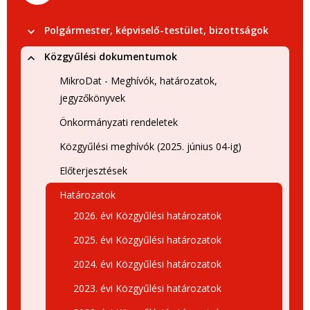
Polgármester, képviselő-testület, bizottságok
Közgyűlési dokumentumok
MikroDat - Meghívók, határozatok,
jegyzőkönyvek
Önkormányzati rendeletek
Közgyűlési meghívók (2025. június 04-ig)
Előterjesztések
Határozatok
2026. évi Közgyűlési határozatok
2025. évi Közgyűlési határozatok
2024. évi Közgyűlési határozatok
2023. évi Közgyűlési határozatok