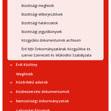
Bizottsági meghívók
Bizottsági előterjesztések
Bizottsági határozatok
Bizottsági jegyzőkönyvek
Közgyűlési dokumentumok archívum
Érd MJV Önkormányzatának Közgyűlése és
szervei Szervezeti és Működési Szabályzata
Érdi Közlöny
Meghívók
Közérdekű adatok
Közbeszerzési dokumentumok
Nemzetiségi önkormányzatok
Lakossági fórumok