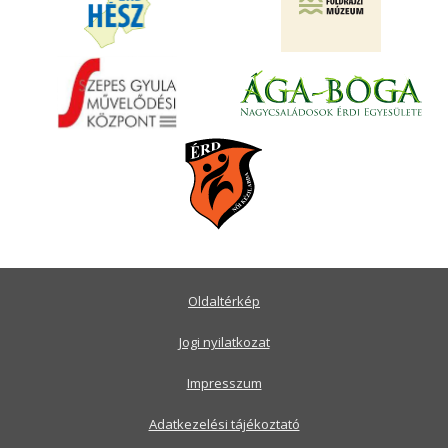
Oldaltérkép
Jogi nyilatkozat
Impresszum
Adatkezelési tájékoztató