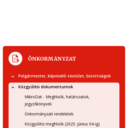
ÖNKORMÁNYZAT
Polgármester, képviselő-testület, bizottságok
Közgyűlési dokumentumok
MikroDat - Meghívók, határozatok,
jegyzőkönyvek
Önkormányzati rendeletek
Közgyűlési meghívók (2025. június 04-ig)