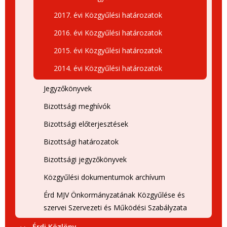
2017. évi Közgyűlési határozatok
2016. évi Közgyűlési határozatok
2015. évi Közgyűlési határozatok
2014. évi Közgyűlési határozatok
Jegyzőkönyvek
Bizottsági meghívók
Bizottsági előterjesztések
Bizottsági határozatok
Bizottsági jegyzőkönyvek
Közgyűlési dokumentumok archívum
Érd MJV Önkormányzatának Közgyűlése és
szervei Szervezeti és Működési Szabályzata
Érdi Közlöny