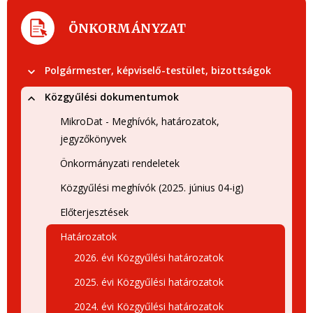
ÖNKORMÁNYZAT
Polgármester, képviselő-testület, bizottságok
Közgyűlési dokumentumok
MikroDat - Meghívók, határozatok,
jegyzőkönyvek
Önkormányzati rendeletek
Közgyűlési meghívók (2025. június 04-ig)
Előterjesztések
Határozatok
2026. évi Közgyűlési határozatok
2025. évi Közgyűlési határozatok
2024. évi Közgyűlési határozatok