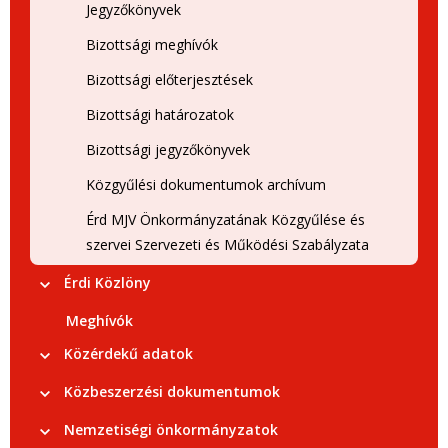
Jegyzőkönyvek
Bizottsági meghívók
Bizottsági előterjesztések
Bizottsági határozatok
Bizottsági jegyzőkönyvek
Közgyűlési dokumentumok archívum
Érd MJV Önkormányzatának Közgyűlése és
szervei Szervezeti és Működési Szabályzata
Érdi Közlöny
Meghívók
Közérdekű adatok
Közbeszerzési dokumentumok
Nemzetiségi önkormányzatok