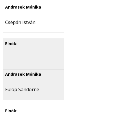
Csépán István
Fülöp Sándorné