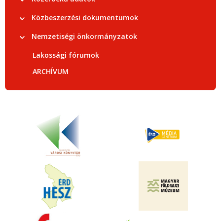
Közbeszerzési dokumentumok
Nemzetiségi önkormányzatok
Lakossági fórumok
ARCHÍVUM