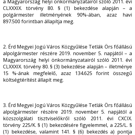
a Magyarország helyi önkormányzatairól szóló 2011. évi
CLXXXIX. törvény 80. § (1) bekezdése alapján – a
polgármester illetményének 90%-ában, azaz havi
897.500 forintban állapítja meg.
2. Érd Megyei Jogú Város Közgyűlése Tetlák Örs főállású
alpolgármester részére 2019. november 5. napjától – a
Magyarország helyi önkormányzatairól szóló 2011. évi
CLXXXIX. törvény 80. § (3) bekezdése alapján – illetménye
15 %-ának megfelelő, azaz 134.625 forint összegű
költségtérítést állapít meg.
3. Érd Megyei Jogú Város Közgyűlése Tetlák Örs főállású
alpolgármester részére 2019. november 5. napjától a
közszolgálati tisztviselőkről szóló 2011. évi CXCIX.
törvény 225/K. § (1) bekezdésére figyelemmel, a 225/L. §
(1) bekezdése, valamint 141. § (6) bekezdés a) pontja