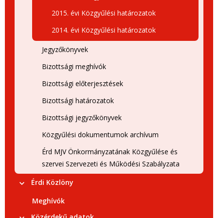
2015. évi Közgyűlési határozatok
2014. évi Közgyűlési határozatok
Jegyzőkönyvek
Bizottsági meghívók
Bizottsági előterjesztések
Bizottsági határozatok
Bizottsági jegyzőkönyvek
Közgyűlési dokumentumok archívum
Érd MJV Önkormányzatának Közgyűlése és
szervei Szervezeti és Működési Szabályzata
Érdi Közlöny
Meghívók
Közérdekű adatok