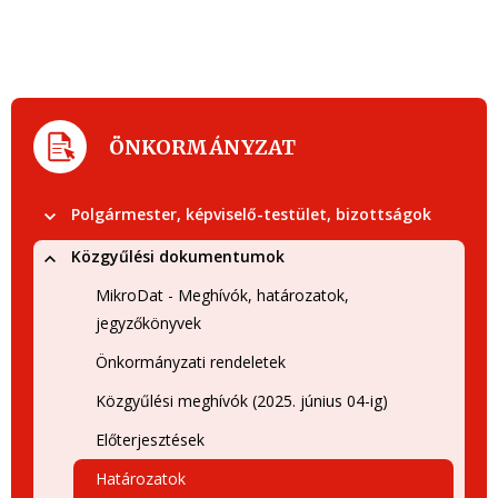
ÖNKORMÁNYZAT
Polgármester, képviselő-testület, bizottságok
Közgyűlési dokumentumok
MikroDat - Meghívók, határozatok,
jegyzőkönyvek
Önkormányzati rendeletek
Közgyűlési meghívók (2025. június 04-ig)
Előterjesztések
Határozatok