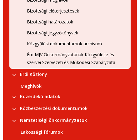
Bizottsági előterjesztések
Bizottsági határozatok
Bizottsági jegyzőkönyvek
Közgyűlési dokumentumok archívum
Érd MJV Önkormányzatának Közgyűlése és
szervei Szervezeti és Működési Szabályzata
Érdi Közlöny
Meghívók
Közérdekű adatok
Közbeszerzési dokumentumok
Nemzetiségi önkormányzatok
Lakossági fórumok