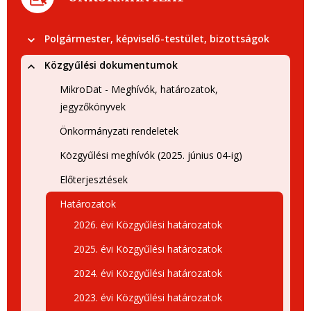
Polgármester, képviselő-testület, bizottságok
Közgyűlési dokumentumok
MikroDat - Meghívók, határozatok,
jegyzőkönyvek
Önkormányzati rendeletek
Közgyűlési meghívók (2025. június 04-ig)
Előterjesztések
Határozatok
2026. évi Közgyűlési határozatok
2025. évi Közgyűlési határozatok
2024. évi Közgyűlési határozatok
2023. évi Közgyűlési határozatok