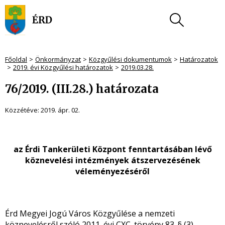
Főoldal
Önkormányzat
Közgyűlési dokumentumok
Határozatok
2019. évi Közgyűlési határozatok
2019.03.28.
76/2019. (III.28.) határozata
Közzétéve:
2019. ápr. 02.
az Érdi Tankerületi Központ fenntartásában lévő
köznevelési intézmények átszervezésének
véleményezéséről
Érd Megyei Jogú Város Közgyűlése a nemzeti
köznevelésről szóló 2011. évi CXC. törvény 83. § (3)