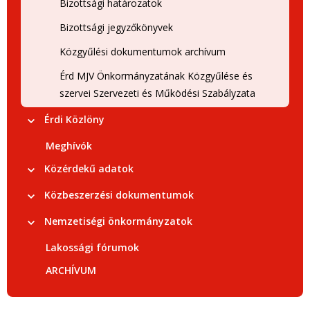
Bizottsági határozatok
Bizottsági jegyzőkönyvek
Közgyűlési dokumentumok archívum
Érd MJV Önkormányzatának Közgyűlése és
szervei Szervezeti és Működési Szabályzata
Érdi Közlöny
Meghívók
Közérdekű adatok
Közbeszerzési dokumentumok
Nemzetiségi önkormányzatok
Lakossági fórumok
ARCHÍVUM