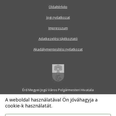
Oldaltérkép
Jogi nyilatkozat
Impresszum
Adatkezelési tájékoztató
Akadálymentesítési nyilatkozat
Érd Megyei Jogú Város Polgármesteri Hivatala
2030 Érd, Alsó utca 1.
A weboldal használatával Ön jóváhagyja a
Levélcím: 2031 Érd, Pf.: 31
cookie-k használatát.
E-mail:
onkormanyzat@erd.hu
Telefonközpont:
06-23-522-300