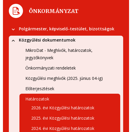
ÖNKORMÁNYZAT
Polgármester, képviselő-testület, bizottságok
Közgyűlési dokumentumok
MikroDat - Meghívók, határozatok,
jegyzőkönyvek
Önkormányzati rendeletek
Közgyűlési meghívók (2025. június 04-ig)
Előterjesztések
Határozatok
2026. évi Közgyűlési határozatok
2025. évi Közgyűlési határozatok
2024. évi Közgyűlési határozatok