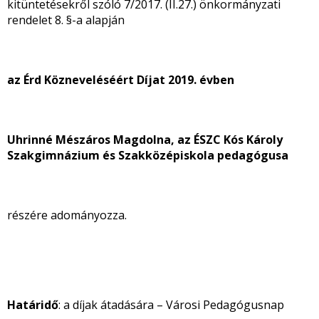
kitüntetésekről szóló 7/2017. (II.27.) önkormányzati
rendelet 8. §-a alapján
az Érd Közneveléséért Díjat 2019. évben
Uhrinné Mészáros Magdolna, az ÉSZC Kós Károly
Szakgimnázium és Szakközépiskola pedagógusa
részére adományozza.
Határidő
: a díjak átadására – Városi Pedagógusnap