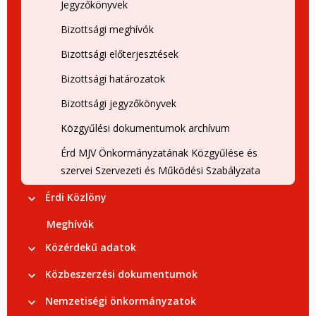
Jegyzőkönyvek
Bizottsági meghívók
Bizottsági előterjesztések
Bizottsági határozatok
Bizottsági jegyzőkönyvek
Közgyűlési dokumentumok archívum
Érd MJV Önkormányzatának Közgyűlése és
szervei Szervezeti és Működési Szabályzata
Érdi Közlöny
Meghívók
Közérdekű adatok
Közbeszerzési dokumentumok
Nemzetiségi önkormányzatok