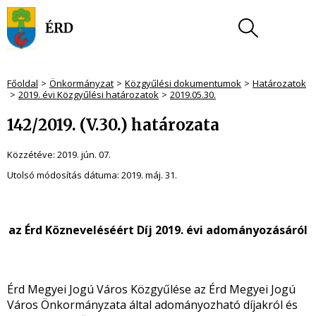
Főoldal
Önkormányzat
Közgyűlési dokumentumok
Határozatok
2019. évi Közgyűlési határozatok
2019.05.30.
142/2019. (V.30.) határozata
Közzétéve:
2019. jún. 07.
Utolsó módosítás dátuma:
2019. máj. 31.
az Érd Közneveléséért Díj 2019. évi adományozásáról
Érd Megyei Jogú Város Közgyűlése az Érd Megyei Jogú
Város Önkormányzata által adományozható díjakról és