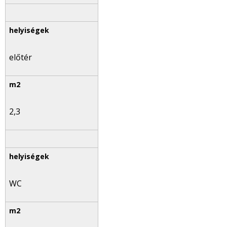
előtér
2,3
WC