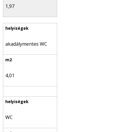
1,97
akadálymentes WC
4,01
WC