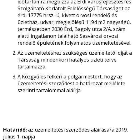
időtartamra megbízza az Érdi Városfejlesztési és
Szolgáltató Korlátolt Felelősségű Társaságot az
érdi 17775 hrsz.-ú, kivett orvosi rendelő és
üzletház, udvar, megjelölésű 1194 m2 nagyságú,
természetben 2030 Érd, Bagoly utca 2/A. szám
alatti ingatlanon található Sasvárosi orvosi
rendelő épületének folyamatos üzemeltetésével.
Az üzemeltetéshez szükséges üzemeltetői díjat a
Társaság mindenkori hatályos üzleti terve
tartalmazza.
A Közgyűlés felkéri a polgármestert, hogy az
üzemeltetési szerződést a határozat mellélete
szerinti tartalommal aláírja.
Határidő:
az üzemeltetési szerződés aláírására 2019.
július 1. napja