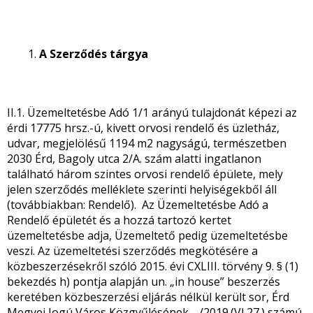
A Szerződés tárgya
II.1. Üzemeltetésbe Adó 1/1 arányú tulajdonát képezi az
érdi 17775 hrsz.-ú, kivett orvosi rendelő és üzletház,
udvar, megjelölésű 1194 m2 nagyságú, természetben
2030 Érd, Bagoly utca 2/A. szám alatti ingatlanon
található három szintes orvosi rendelő épülete, mely
jelen szerződés melléklete szerinti helyiségekből áll
(továbbiakban: Rendelő). Az Üzemeltetésbe Adó a
Rendelő épületét és a hozzá tartozó kertet
üzemeltetésbe adja, Üzemeltető pedig üzemeltetésbe
veszi. Az üzemeltetési szerződés megkötésére a
közbeszerzésekről szóló 2015. évi CXLIII. törvény 9. § (1)
bekezdés h) pontja alapján un. „in house” beszerzés
keretében közbeszerzési eljárás nélkül került sor, Érd
Megyei Jogú Város Közgyűlésének …/2019.(VI.27.) számú