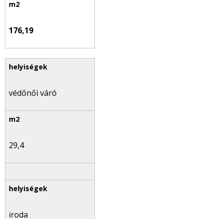
176,19
védőnői váró
29,4
iroda