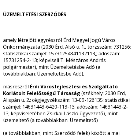
ÜZEMELTETÉSI SZERZŐDÉS
amely létrejött egyrészről Érd Megyei Jogú Város
Önkormányzata (2030 Érd, Alsó u. 1., törzsszám: 731256;
statisztikai számjel: 15731254841132113,; adószám:
15731254-2-13; képviseli T. Mészáros András
polgármester), mint Üzemeltetésbe Adó (a
továbbiakban: Üzemeltetésbe Adó),
másrészről
Érdi Városfejlesztési és Szolgáltató
Korlátolt Felelősségű Társaság
(székhely: 2030 Érd,
Alispán u. 2.; cégjegyzékszám: 13-09-126135; statisztikai
számjel: 14631443-6420-113-13; adószám: 14631443-2-
13; képviseletében Zsirkai László ügyvezető), mint
üzemeltető (a továbbiakban: Üzemeltető)
(a továbbiakban, mint Szerződő felek) között a mai