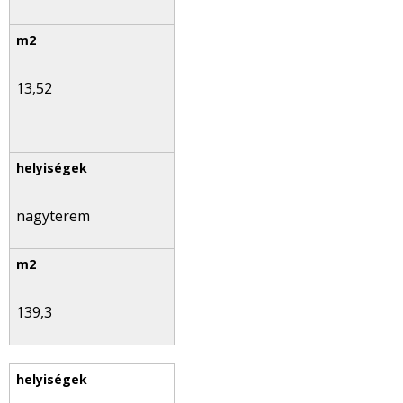
13,52
nagyterem
139,3