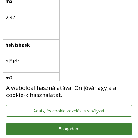
2,37
előtér
A weboldal használatával Ön jóváhagyja a
4,84
cookie-k használatát.
Adat-, és cookie kezelési szabályzat
Elfogadom
előtér