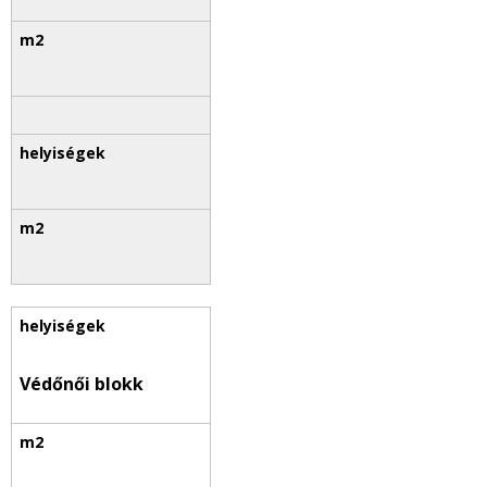
Védőnői blokk