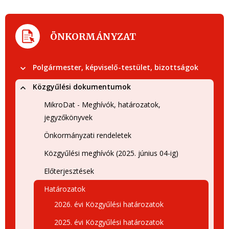
ÖNKORMÁNYZAT
Polgármester, képviselő-testület, bizottságok
Közgyűlési dokumentumok
MikroDat - Meghívók, határozatok,
jegyzőkönyvek
Önkormányzati rendeletek
Közgyűlési meghívók (2025. június 04-ig)
Előterjesztések
Határozatok
2026. évi Közgyűlési határozatok
2025. évi Közgyűlési határozatok