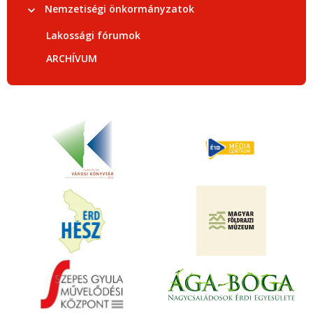
Nemzetiségi önkormányzatok
Lakossági fórumok
ARCHÍVUM