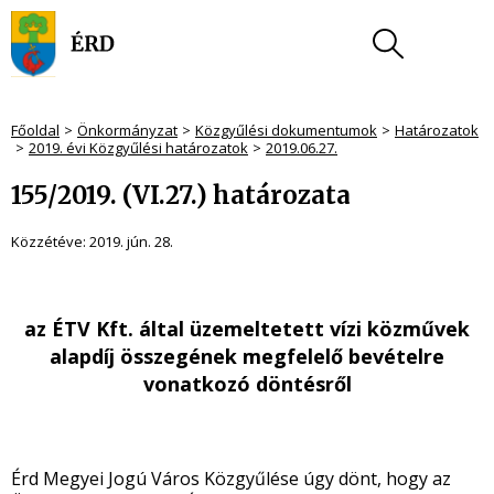
Főoldal
Önkormányzat
Közgyűlési dokumentumok
Határozatok
2019. évi Közgyűlési határozatok
2019.06.27.
155/2019. (VI.27.) határozata
Közzétéve:
2019. jún. 28.
az ÉTV Kft. által üzemeltetett vízi közművek
alapdíj összegének megfelelő bevételre
vonatkozó döntésről
Érd Megyei Jogú Város Közgyűlése úgy dönt, hogy az