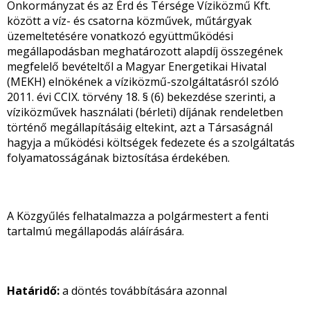
Önkormányzat és az Érd és Térsége Víziközmű Kft.
között a víz- és csatorna közművek, műtárgyak
üzemeltetésére vonatkozó együttműködési
megállapodásban meghatározott alapdíj összegének
megfelelő bevételtől a Magyar Energetikai Hivatal
(MEKH) elnökének a víziközmű-szolgáltatásról szóló
2011. évi CCIX. törvény 18. § (6) bekezdése szerinti, a
víziközművek használati (bérleti) díjának rendeletben
történő megállapításáig eltekint, azt a Társaságnál
hagyja a működési költségek fedezete és a szolgáltatás
folyamatosságának biztosítása érdekében.
A Közgyűlés felhatalmazza a polgármestert a fenti
tartalmú megállapodás aláírására.
Határidő:
a döntés továbbítására azonnal