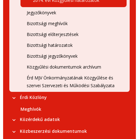
2014. évi Közgyűlési határozatok
Jegyzőkönyvek
Bizottsági meghívók
Bizottsági előterjesztések
Bizottsági határozatok
Bizottsági jegyzőkönyvek
Közgyűlési dokumentumok archívum
Érd MJV Önkormányzatának Közgyűlése és
szervei Szervezeti és Működési Szabályzata
Érdi Közlöny
Meghívók
Közérdekű adatok
Közbeszerzési dokumentumok