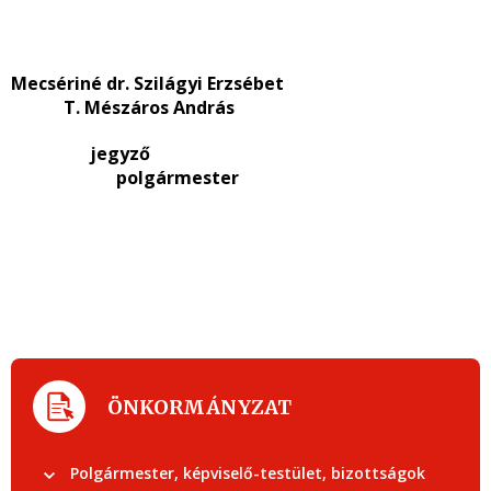
Mecsériné dr. Szilágyi Erzsébet
T. Mészáros András
jegyző
polgármester
ÖNKORMÁNYZAT
Polgármester, képviselő-testület, bizottságok