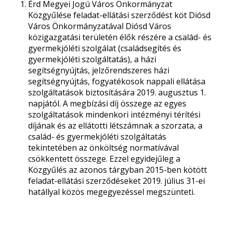
Érd Megyei Jogú Város Önkormányzat
Közgyűlése feladat-ellátási szerződést köt Diósd
Város Önkormányzatával Diósd Város
közigazgatási területén élők részére a család- és
gyermekjóléti szolgálat (családsegítés és
gyermekjóléti szolgáltatás), a házi
segítségnyújtás, jelzőrendszeres házi
segítségnyújtás, fogyatékosok nappali ellátása
szolgáltatások biztosítására 2019. augusztus 1.
napjától. A megbízási díj összege az egyes
szolgáltatások mindenkori intézményi térítési
díjának és az ellátotti létszámnak a szorzata, a
család- és gyermekjóléti szolgáltatás
tekintetében az önköltség normatívával
csökkentett összege. Ezzel egyidejűleg a
Közgyűlés az azonos tárgyban 2015-ben kötött
feladat-ellátási szerződéseket 2019. július 31-ei
hatállyal közös megegyezéssel megszünteti.