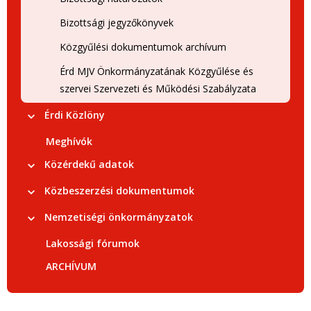
Bizottsági jegyzőkönyvek
Közgyűlési dokumentumok archívum
Érd MJV Önkormányzatának Közgyűlése és
szervei Szervezeti és Működési Szabályzata
Érdi Közlöny
Meghívók
Közérdekű adatok
Közbeszerzési dokumentumok
Nemzetiségi önkormányzatok
Lakossági fórumok
ARCHÍVUM