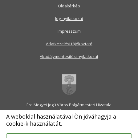
Oldaltérkép
Jogi nyilatkozat
Impresszum
Adatkezelési tájékoztató
Akadálymentesítési nyilatkozat
Érd Megyei Jogú Város Polgármesteri Hivatala
2030 Érd, Alsó utca 1.
A weboldal használatával Ön jóváhagyja a
Levélcím: 2031 Érd, Pf.: 31
cookie-k használatát.
E-mail:
onkormanyzat@erd.hu
Telefonközpont:
06-23-522-300