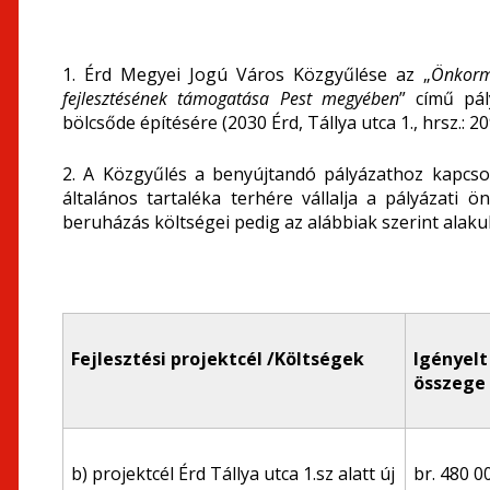
1. Érd Megyei Jogú Város Közgyűlése az „
Önkormá
fejlesztésének támogatása Pest megyében
” című pál
bölcsőde építésére (2030 Érd, Tállya utca 1., hrsz.: 
2. A Közgyűlés a benyújtandó pályázathoz kapcs
általános tartaléka terhére vállalja a pályázati 
beruházás költségei pedig az alábbiak szerint alaku
Fejlesztési projektcél /Költségek
Igényel
összege
b) projektcél Érd Tállya utca 1.sz alatt új
br. 480 0