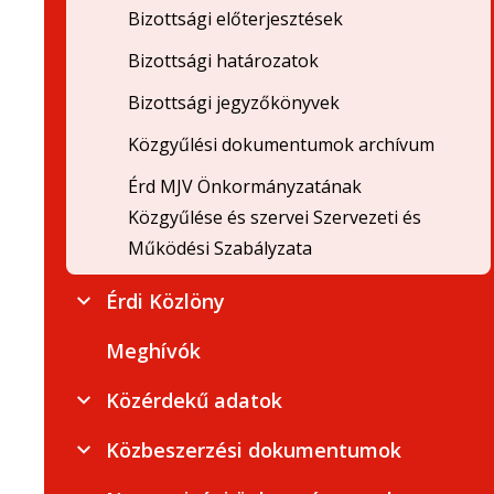
Bizottsági előterjesztések
Bizottsági határozatok
Bizottsági jegyzőkönyvek
Közgyűlési dokumentumok archívum
Érd MJV Önkormányzatának
Közgyűlése és szervei Szervezeti és
Működési Szabályzata
Érdi Közlöny
Meghívók
Közérdekű adatok
Közbeszerzési dokumentumok