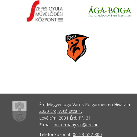
Érd Megyei Jogú Város Polgármesteri Hivatala
2030 Érd, Alsó utca 1.
Levélcím: 2031 Érd, Pf.: 31
E-mail:
onkormanyzat@erd.hu
Telefonközpont:
06-23-522-300