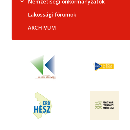
Nemzetiségi önkormányzatok
Lakossági fórumok
ARCHÍVUM