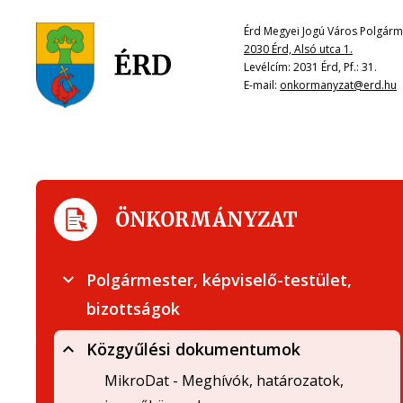
Érd Megyei Jogú Város Polgárme
2030 Érd, Alsó utca 1.
Levélcím: 2031 Érd, Pf.: 31.
E-mail:
onkormanyzat@erd.hu
ÖNKORMÁNYZAT
Polgármester, képviselő-testület,
bizottságok
Közgyűlési dokumentumok
MikroDat - Meghívók, határozatok,