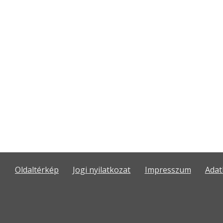
Oldaltérkép
Jogi nyilatkozat
Impresszum
Adat