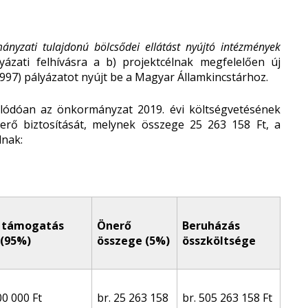
nyzati tulajdonú bölcsődei ellátást nyújtó intézmények
yázati felhívásra a b) projektcélnak megfelelően új
20997) pályázatot nyújt be a Magyar Államkincstárhoz.
olódóan az önkormányzat 2019. évi költségvetésének
önerő biztosítását, melynek összege 25 263 158 Ft, a
lnak:
t támogatás
Önerő
Beruházás
 (95%)
összege (5%)
összköltsége
00 000 Ft
br. 25 263 158
br. 505 263 158 Ft