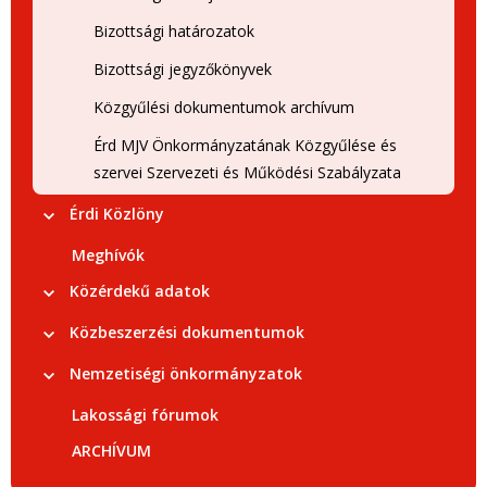
Bizottsági határozatok
Bizottsági jegyzőkönyvek
Közgyűlési dokumentumok archívum
Érd MJV Önkormányzatának Közgyűlése és
szervei Szervezeti és Működési Szabályzata
Érdi Közlöny
Meghívók
Közérdekű adatok
Közbeszerzési dokumentumok
Nemzetiségi önkormányzatok
Lakossági fórumok
ARCHÍVUM