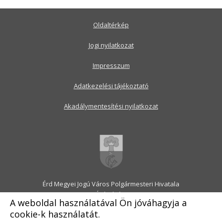
Oldaltérkép
Jogi nyilatkozat
Impresszum
Adatkezelési tájékoztató
Akadálymentesítési nyilatkozat
Érd Megyei Jogú Város Polgármesteri Hivatala
2030 Érd, Alsó utca 1.
A weboldal használatával Ön jóváhagyja a
Levélcím: 2031 Érd, Pf.: 31
cookie-k használatát.
E-mail:
onkormanyzat@erd.hu