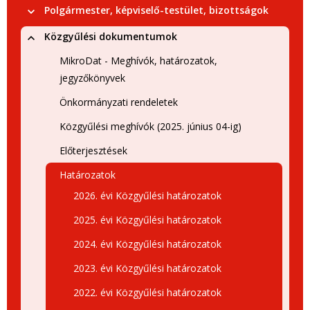
Polgármester, képviselő-testület, bizottságok
Közgyűlési dokumentumok
MikroDat - Meghívók, határozatok,
jegyzőkönyvek
Önkormányzati rendeletek
Közgyűlési meghívók (2025. június 04-ig)
Előterjesztések
Határozatok
2026. évi Közgyűlési határozatok
2025. évi Közgyűlési határozatok
2024. évi Közgyűlési határozatok
2023. évi Közgyűlési határozatok
2022. évi Közgyűlési határozatok