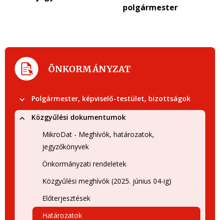
polgármester
ÖNKORMÁNYZAT
Polgármester, képviselő-testület, bizottságok
Közgyűlési dokumentumok
MikroDat - Meghívók, határozatok,
jegyzőkönyvek
Önkormányzati rendeletek
Közgyűlési meghívók (2025. június 04-ig)
Előterjesztések
Határozatok