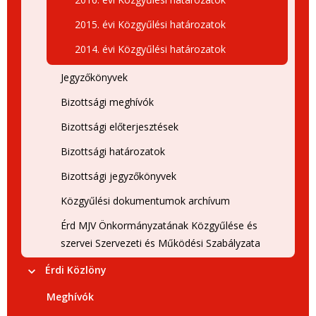
2015. évi Közgyűlési határozatok
2014. évi Közgyűlési határozatok
Jegyzőkönyvek
Bizottsági meghívók
Bizottsági előterjesztések
Bizottsági határozatok
Bizottsági jegyzőkönyvek
Közgyűlési dokumentumok archívum
Érd MJV Önkormányzatának Közgyűlése és
szervei Szervezeti és Működési Szabályzata
Érdi Közlöny
Meghívók