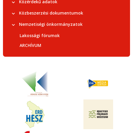
Közérdekű adatok
Közbeszerzési dokumentumok
Nemzetiségi önkormányzatok
Lakossági fórumok
ARCHÍVUM