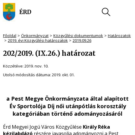
Főoldal
Önkormányzat
Közgyűlési dokumentumok
Határozatok
2019. évi Közgyűlési határozatok
2019.09.26
202/2019. (IX.26.) határozat
Közzétéve:
2019. nov. 10.
Utolsó módosítás dátuma:
2019. okt. 01.
a Pest Megye Önkormányzata által alapított
Év Sportolója Díj női utánpótlás korosztály
kategóriában történő adományozásáról
Érd Megyei Jogú Város Közgyűlése
Király Réka
kézilabdázó
részére javasolja adományozni a Pest