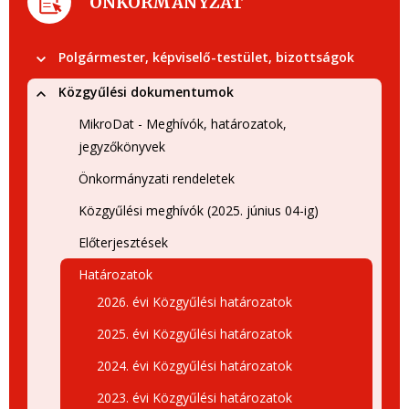
ÖNKORMÁNYZAT
Polgármester, képviselő-testület, bizottságok
Közgyűlési dokumentumok
MikroDat - Meghívók, határozatok,
jegyzőkönyvek
Önkormányzati rendeletek
Közgyűlési meghívók (2025. június 04-ig)
Előterjesztések
Határozatok
2026. évi Közgyűlési határozatok
2025. évi Közgyűlési határozatok
2024. évi Közgyűlési határozatok
2023. évi Közgyűlési határozatok