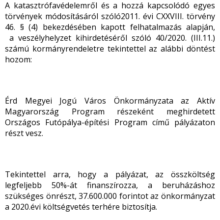
A katasztrófavédelemről és a hozzá kapcsolódó egyes
törvények módosításáról
szóló2011. évi CXXVIII. törvény
46. § (4) bekezdésében kapott felhatalmazás alapján,
a veszélyhelyzet kihirdetéséről szóló 40/2020. (III.11.)
számú kormányrendeletre tekintettel az alábbi döntést
hozom:
Érd Megyei Jogú Város Önkormányzata az Aktív
Magyarország Program részeként meghirdetett
Országos Futópálya-építési Program című pályázaton
részt vesz.
Tekintettel arra, hogy a pályázat, az összköltség
legfeljebb 50%-át finanszírozza, a beruházáshoz
szükséges önrészt, 37.600.000 forintot az önkormányzat
a 2020.évi költségvetés terhére biztosítja.