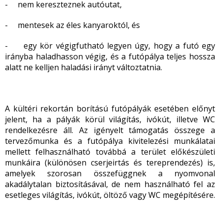
- nem kereszteznek autóutat,
- mentesek az éles kanyaroktól, és
- egy kör végigfutható legyen úgy, hogy a futó egy
irányba haladhasson végig, és a futópálya teljes hossza
alatt ne kelljen haladási irányt változtatnia.
A kültéri rekortán borítású futópályák esetében előnyt
jelent, ha a pályák körül világítás, ivókút, illetve WC
rendelkezésre áll. Az igényelt támogatás összege a
tervezőmunka és a futópálya kivitelezési munkálatai
mellett felhasználható továbbá a terület előkészületi
munkáira (különösen cserjeirtás és tereprendezés) is,
amelyek szorosan összefüggnek a nyomvonal
akadálytalan biztosításával, de nem használható fel az
esetleges világítás, ivókút, öltöző vagy WC megépítésére.