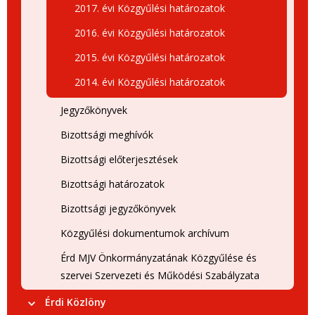
2017. évi Közgyűlési határozatok
2016. évi Közgyűlési határozatok
2015. évi Közgyűlési határozatok
2014. évi Közgyűlési határozatok
Jegyzőkönyvek
Bizottsági meghívók
Bizottsági előterjesztések
Bizottsági határozatok
Bizottsági jegyzőkönyvek
Közgyűlési dokumentumok archívum
Érd MJV Önkormányzatának Közgyűlése és
szervei Szervezeti és Működési Szabályzata
Érdi Közlöny