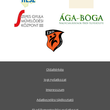
Oldaltérkép
Jogi nyilatkozat
Impresszum
Adatkezelési tájékoztató
Akadálymentesítési nyilatkozat