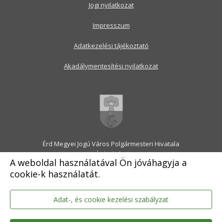
Jogi nyilatkozat
Impresszum
Adatkezelési tájékoztató
Akadálymentesítési nyilatkozat
Érd Megyei Jogú Város Polgármesteri Hivatala
2030 Érd, Alsó utca 1.
A weboldal használatával Ön jóváhagyja a
Levélcím: 2031 Érd, Pf.: 31
cookie-k használatát.
E-mail:
onkormanyzat@erd.hu
Telefonközpont:
06-23-522-300
Ügyfélszolgálat:
06-23-522-301
Adat-, és cookie kezelési szabályzat
Hivatali Kapu: ERDPH
KRID szám: 707189964