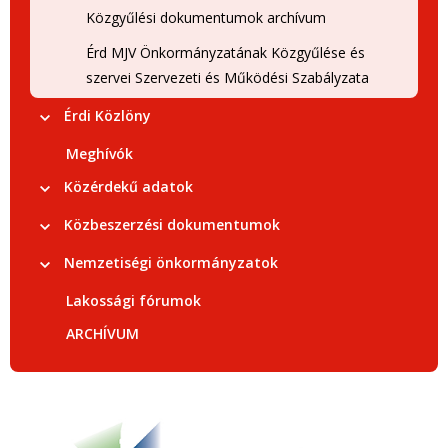
Közgyűlési dokumentumok archívum
Érd MJV Önkormányzatának Közgyűlése és
szervei Szervezeti és Működési Szabályzata
Érdi Közlöny
Meghívók
Közérdekű adatok
Közbeszerzési dokumentumok
Nemzetiségi önkormányzatok
Lakossági fórumok
ARCHÍVUM