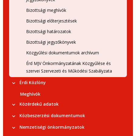
Bizottsági meghívók
Bizottsági előterjesztések
Bizottsági határozatok
Bizottsági jegyzőkönyvek
Közgyűlési dokumentumok archívum
Érd MJV Önkormányzatának Közgyűlése és
szervei Szervezeti és Működési Szabályzata
Érdi Közlöny
Meghívók
Közérdekű adatok
Közbeszerzési dokumentumok
Nemzetiségi önkormányzatok