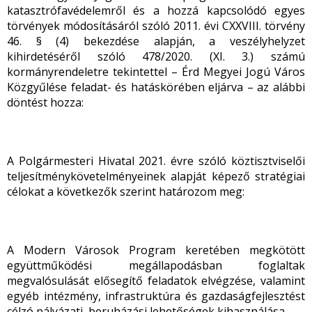
katasztrófavédelemről és a hozzá kapcsolódó egyes
törvények módosításáról szóló 2011. évi CXXVIII. törvény
46. § (4) bekezdése alapján, a veszélyhelyzet
kihirdetéséről szóló 478/2020. (XI. 3.) számú
kormányrendeletre tekintettel – Érd Megyei Jogú Város
Közgyűlése feladat- és hatáskörében eljárva – az alábbi
döntést hozza:
A Polgármesteri Hivatal 2021. évre szóló köztisztviselői
teljesítménykövetelményeinek alapját képező stratégiai
célokat a következők szerint határozom meg:
A Modern Városok Program keretében megkötött
együttműködési megállapodásban foglaltak
megvalósulását elősegítő feladatok elvégzése, valamint
egyéb intézmény, infrastruktúra és gazdaságfejlesztést
célzó pályázati, beruházási lehetőségek kihasználása.