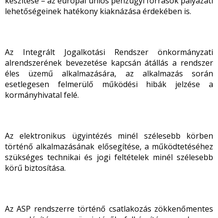
készítése – az európai uniós pénzügyi források pályázati
lehetőségeinek hatékony kiaknázása érdekében is.
Az Integrált Jogalkotási Rendszer önkormányzati
alrendszerének bevezetése kapcsán átállás a rendszer
éles üzemű alkalmazására, az alkalmazás során
esetlegesen felmerülő működési hibák jelzése a
kormányhivatal felé.
Az elektronikus ügyintézés minél szélesebb körben
történő alkalmazásának elősegítése, a működtetéséhez
szükséges technikai és jogi feltételek minél szélesebb
körű biztosítása.
Az ASP rendszerre történő csatlakozás zökkenőmentes