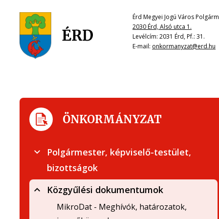
Érd Megyei Jogú Város Polgárme
2030 Érd, Alsó utca 1.
Levélcím: 2031 Érd, Pf.: 31.
E-mail:
onkormanyzat@erd.hu
ÖNKORMÁNYZAT
Polgármester, képviselő-testület,
bizottságok
Közgyűlési dokumentumok
MikroDat - Meghívók, határozatok,