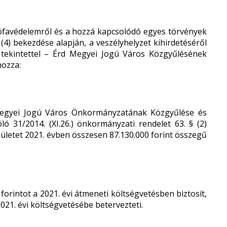
ófavédelemről és a hozzá kapcsolódó egyes törvények
 (4) bekezdése alapján, a veszélyhelyzet kihirdetéséről
e tekintettel – Érd Megyei Jogú Város Közgyűlésének
hozza:
egyei Jogú Város Önkormányzatának Közgyűlése és
ló 31/2014. (XI.26.) önkormányzati rendelet 63. § (2)
sületet 2021. évben összesen 87.130.000 forint összegű
orintot a 2021. évi átmeneti költségvetésben biztosít,
21. évi költségvetésébe betervezteti.