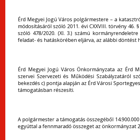
Érd Megyei Jogú Város polgármestere – a katasztr
módosításáról szóló 2011. évi CXXVIII. törvény 46. §
szóló 478/2020. (XI. 3.) számú kormányrendeletr
feladat- és hatáskörében eljárva, az alábbi döntést 
Érd Megyei Jogú Város Önkormányzata az Érd M
szervei Szervezeti és Működési Szabályzatáról szó
bekezdés c) pontja alapján az Érd Városi Sportegye
támogatásban részesíti.
A polgármester a támogatás összegéből 14.900.000 f
egyúttal a fennmaradó összeget az önkormányzat 20