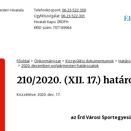
steri Hivatala
Telefonközpont:
06-23-522-300
Ügyfélszolgálat:
06-23-522-301
Hivatali Kapu: ERDPH
KRID szám: 707189964
Főoldal
Önkormányzat
Közgyűlési dokumentumok
Határo
2020. decemberi polgármesteri határozatok
210/2020. (XII. 17.) hatá
Közzétéve:
2020. dec. 17.
az Érd Városi Sportegyes