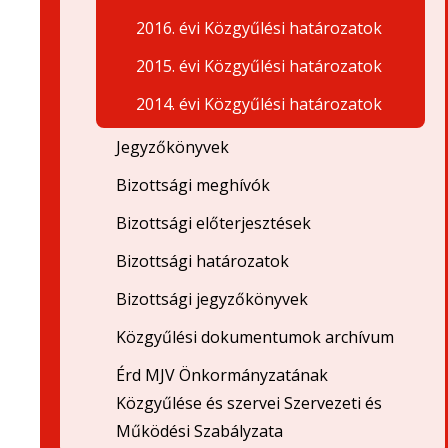
2016. évi Közgyűlési határozatok
2015. évi Közgyűlési határozatok
2014. évi Közgyűlési határozatok
Jegyzőkönyvek
Bizottsági meghívók
Bizottsági előterjesztések
Bizottsági határozatok
Bizottsági jegyzőkönyvek
Közgyűlési dokumentumok archívum
Érd MJV Önkormányzatának
Közgyűlése és szervei Szervezeti és
Működési Szabályzata