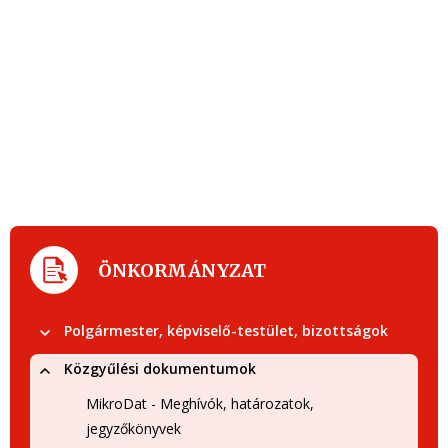
ÖNKORMÁNYZAT
Polgármester, képviselő-testület, bizottságok
Közgyűlési dokumentumok
MikroDat - Meghívók, határozatok,
jegyzőkönyvek