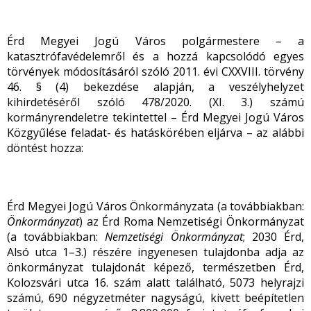
Érd Megyei Jogú Város polgármestere – a
katasztrófavédelemről és a hozzá kapcsolódó egyes
törvények módosításáról szóló 2011. évi CXXVIII. törvény
46. § (4) bekezdése alapján, a veszélyhelyzet
kihirdetéséről szóló 478/2020. (XI. 3.) számú
kormányrendeletre tekintettel – Érd Megyei Jogú Város
Közgyűlése feladat- és hatáskörében eljárva – az alábbi
döntést hozza:
Érd Megyei Jogú Város Önkormányzata (a továbbiakban:
Önkormányzat
) az Érd Roma Nemzetiségi Önkormányzat
(a továbbiakban:
Nemzetiségi Önkormányzat
; 2030 Érd,
Alsó utca 1–3.) részére ingyenesen tulajdonba adja az
önkormányzat tulajdonát képező, természetben Érd,
Kolozsvári utca 16. szám alatt található, 5073 helyrajzi
számú, 690 négyzetméter nagyságú, kivett beépítetlen