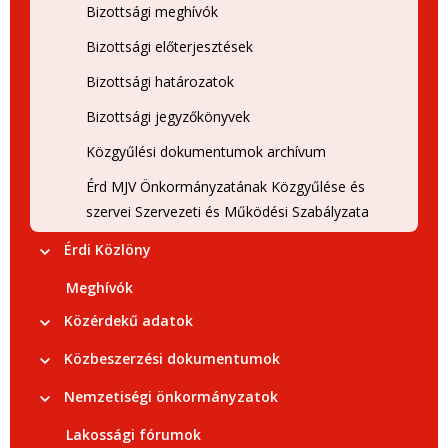
Bizottsági meghívók
Bizottsági előterjesztések
Bizottsági határozatok
Bizottsági jegyzőkönyvek
Közgyűlési dokumentumok archívum
Érd MJV Önkormányzatának Közgyűlése és
szervei Szervezeti és Működési Szabályzata
Érdi Közlöny
Meghívók
Közérdekű adatok
Közbeszerzési dokumentumok
Nemzetiségi önkormányzatok
Lakossági fórumok