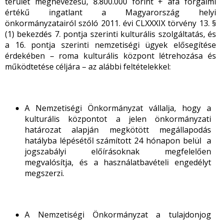
terület megnevezésű, 8.800.000 forint + áfa forgalmi
értékű ingatlant a Magyarország helyi
önkormányzatairól szóló 2011. évi CLXXXIX törvény 13. §
(1) bekezdés 7. pontja szerinti kulturális szolgáltatás, és
a 16. pontja szerinti nemzetiségi ügyek elősegítése
érdekében – roma kulturális központ létrehozása és
működtetése céljára – az alábbi feltételekkel:
A Nemzetiségi Önkormányzat vállalja, hogy a
kulturális központot a jelen önkormányzati
határozat alapján megkötött megállapodás
hatályba lépésétől számított 24 hónapon belül a
jogszabályi előírásoknak megfelelően
megvalósítja, és a használatbavételi engedélyt
megszerzi.
A Nemzetiségi Önkormányzat a tulajdonjog