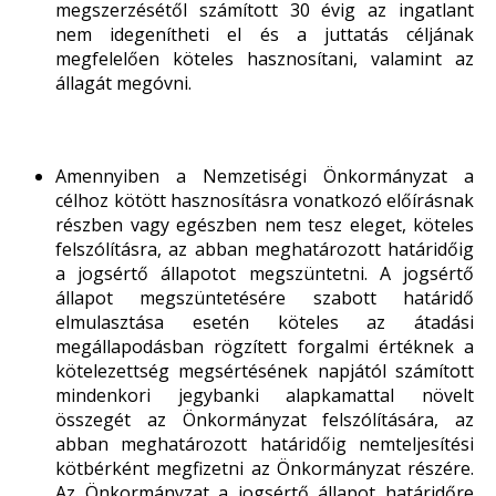
megszerzésétől számított 30 évig az ingatlant
nem idegenítheti el és a juttatás céljának
megfelelően köteles hasznosítani, valamint az
állagát megóvni.
Amennyiben a Nemzetiségi Önkormányzat a
célhoz kötött hasznosításra vonatkozó előírásnak
részben vagy egészben nem tesz eleget, köteles
felszólításra, az abban meghatározott határidőig
a jogsértő állapotot megszüntetni. A jogsértő
állapot megszüntetésére szabott határidő
elmulasztása esetén köteles az átadási
megállapodásban rögzített forgalmi értéknek a
kötelezettség megsértésének napjától számított
mindenkori jegybanki alapkamattal növelt
összegét az Önkormányzat felszólítására, az
abban meghatározott határidőig nemteljesítési
kötbérként megfizetni az Önkormányzat részére.
Az Önkormányzat a jogsértő állapot határidőre