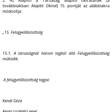
2. Az Alapító a Társaság alapító okiratának (a
továbbiakban:
Alapító Okirat
) 15. pontját az alábbiakra
módosítja:
„15. Felügyelőbizottság
15.1. A társaságnál három tagból álló Felügyelőbizottság
működik.
A felügyelőbizottság tagjai:
Kendi Géza
Anyja születési neve: