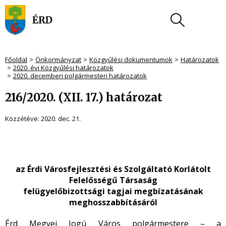
Főoldal
Önkormányzat
Közgyűlési dokumentumok
Határozatok
2020. évi Közgyűlési határozatok
2020. decemberi polgármesteri határozatok
216/2020. (XII. 17.) határozat
Közzétéve:
2020. dec. 21.
az Érdi Városfejlesztési és Szolgáltató Korlátolt
Felelősségű Társaság
felügyelőbizottsági tagjai megbízatásának
meghosszabbításáról
Érd Megyei Jogú Város polgármestere – a