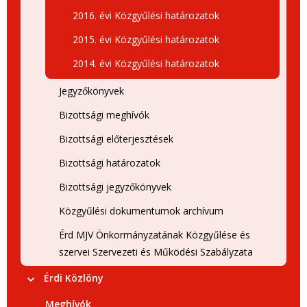
2016. évi Közgyűlési határozatok
2015. évi Közgyűlési határozatok
2014. évi Közgyűlési határozatok
Jegyzőkönyvek
Bizottsági meghívók
Bizottsági előterjesztések
Bizottsági határozatok
Bizottsági jegyzőkönyvek
Közgyűlési dokumentumok archívum
Érd MJV Önkormányzatának Közgyűlése és
szervei Szervezeti és Működési Szabályzata
Érdi Közlöny
Meghívók