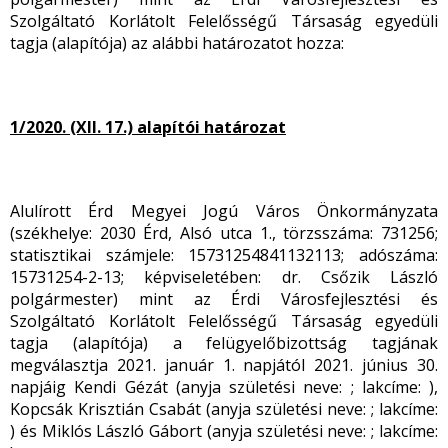
Szolgáltató Korlátolt Felelősségű Társaság egyedüli
tagja (alapítója) az alábbi határozatot hozza:
1/2020. (XII. 17.) alapítói határozat
Alulírott Érd Megyei Jogú Város Önkormányzata
(székhelye: 2030 Érd, Alsó utca 1., törzsszáma: 731256;
statisztikai számjele: 15731254841132113; adószáma:
15731254-2-13; képviseletében: dr. Csőzik László
polgármester) mint az Érdi Városfejlesztési és
Szolgáltató Korlátolt Felelősségű Társaság egyedüli
tagja (alapítója) a felügyelőbizottság tagjának
megválasztja 2021. január 1. napjától 2021. június 30.
napjáig Kendi Gézát (anyja születési neve: ; lakcíme: ),
Kopcsák Krisztián Csabát (anyja születési neve: ; lakcíme:
) és Miklós László Gábort (anyja születési neve: ; lakcíme: