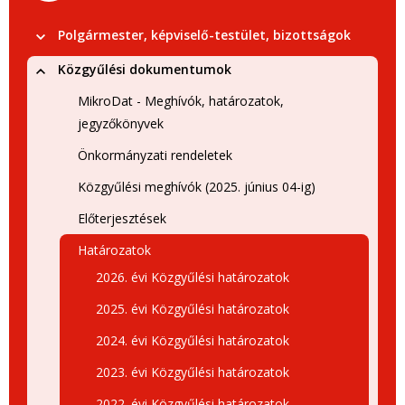
Polgármester, képviselő-testület, bizottságok
Közgyűlési dokumentumok
MikroDat - Meghívók, határozatok,
jegyzőkönyvek
Önkormányzati rendeletek
Közgyűlési meghívók (2025. június 04-ig)
Előterjesztések
Határozatok
2026. évi Közgyűlési határozatok
2025. évi Közgyűlési határozatok
2024. évi Közgyűlési határozatok
2023. évi Közgyűlési határozatok
2022. évi Közgyűlési határozatok