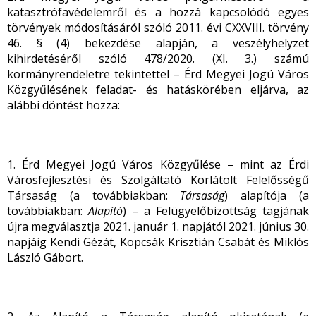
katasztrófavédelemről és a hozzá kapcsolódó egyes
törvények módosításáról szóló 2011. évi CXXVIII. törvény
46. § (4) bekezdése alapján, a veszélyhelyzet
kihirdetéséről szóló 478/2020. (XI. 3.) számú
kormányrendeletre tekintettel – Érd Megyei Jogú Város
Közgyűlésének feladat- és hatáskörében eljárva, az
alábbi döntést hozza:
1. Érd Megyei Jogú Város Közgyűlése – mint az Érdi
Városfejlesztési és Szolgáltató Korlátolt Felelősségű
Társaság (a továbbiakban:
Társaság
) alapítója (a
továbbiakban:
Alapító
) – a Felügyelőbizottság tagjának
újra megválasztja 2021. január 1. napjától 2021. június 30.
napjáig Kendi Gézát, Kopcsák Krisztián Csabát és Miklós
László Gábort.