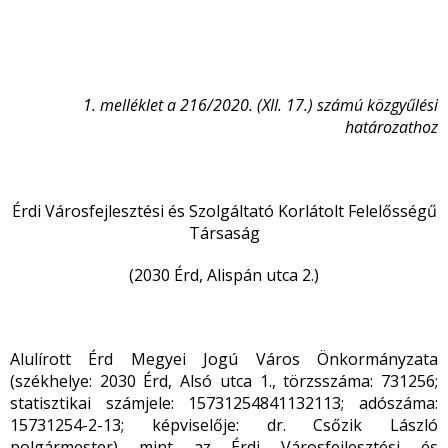
1. melléklet a 216/2020. (XII. 17.) számú közgyűlési
határozathoz
Érdi Városfejlesztési és Szolgáltató Korlátolt Felelősségű
Társaság
(2030 Érd, Alispán utca 2.)
Alulírott Érd Megyei Jogú Város Önkormányzata
(székhelye: 2030 Érd, Alsó utca 1., törzsszáma: 731256;
statisztikai számjele: 15731254841132113; adószáma:
15731254-2-13; képviselője: dr. Csőzik László
polgármester) mint az Érdi Városfejlesztési és