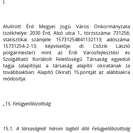
).
Alulírott Érd Megyei Jogú Város Önkormányzata
(székhelye: 2030 Érd, Alsó utca 1., törzsszáma: 731256;
statisztikai számjele: 15731254841132113; adószáma:
15731254-2-13; képviselője: dr. Csőzik László
polgármester) mint az Érdi Városfejlesztési és
Szolgáltató Korlátolt Felelősségű Társaság egyedüli
tagja (alapítója) a társaság alapító okiratának (a
továbbiakban: Alapító Okirat) 15.pontját az alábbiakra
módosítja:
„15. Felügyelőbizottság
15.1. A társaságnál három tagból álló Felügyelőbizottság