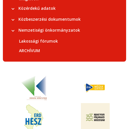
Közérdekű adatok
Közbeszerzési dokumentumok
Nemzetiségi önkormányzatok
Lakossági fórumok
ARCHÍVUM