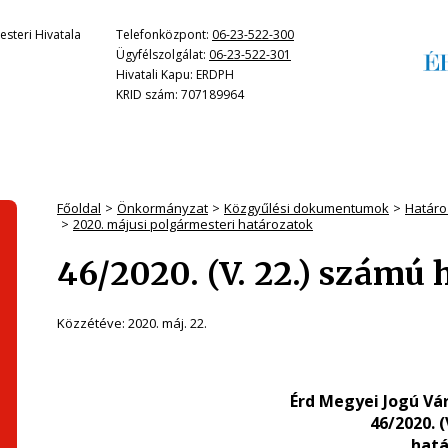
steri Hivatala
Telefonközpont:
06-23-522-300
Ügyfélszolgálat:
06-23-522-301
Hivatali Kapu: ERDPH
KRID szám: 707189964
Főoldal
Önkormányzat
Közgyűlési dokumentumok
Határo
2020. májusi polgármesteri határozatok
46/2020. (V. 22.) számú 
Közzétéve:
2020. máj. 22.
Érd Megyei Jogú Vá
46/2020. 
hatá