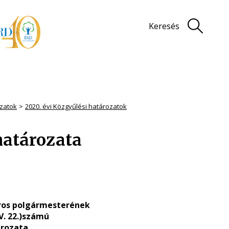
Keresés
zatok
2020. évi Közgyűlési határozatok
határozata
ros polgármesterének
(V. 22.)számú
rozata