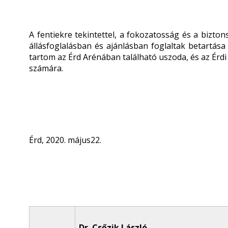
A fentiekre tekintettel, a fokozatosság és a bizto
állásfoglalásban és ajánlásban foglaltak betartása
tartom az Érd Arénában található uszoda, és az Érd
számára.
Érd, 2020. május22.
Dr. Csőzik László