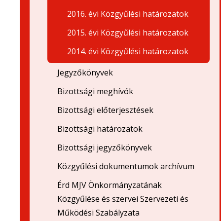
2016. évi Közgyűlési határozatok
2015. évi Közgyűlési határozatok
2014. évi Közgyűlési határozatok
Jegyzőkönyvek
Bizottsági meghívók
Bizottsági előterjesztések
Bizottsági határozatok
Bizottsági jegyzőkönyvek
Közgyűlési dokumentumok archívum
Érd MJV Önkormányzatának
Közgyűlése és szervei Szervezeti és
Működési Szabályzata