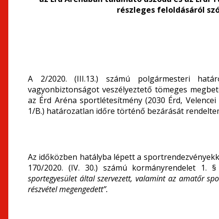
részleges feloldásáról s
A 2/2020. (III.13.) számú polgármesteri hatá
vagyonbiztonságot veszélyeztető tömeges megbe
az Érd Aréna sportlétesítmény (2030 Érd, Velencei
1/B.) határozatlan időre történő bezárását rendeltem
Az időközben hatályba lépett a sportrendezvényekk
170/2020. (IV. 30.) számú kormányrendelet 1. §
sportegyesület által szervezett, valamint az amatőr sp
részvétel megengedett”.