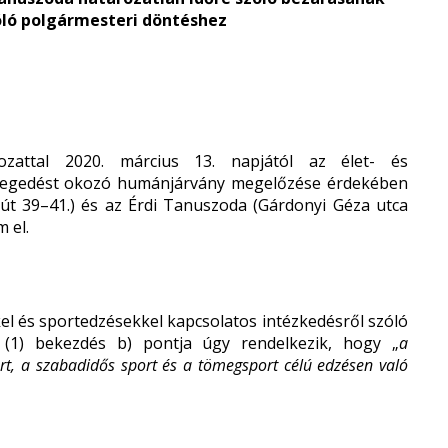
zóló polgármesteri döntéshez
rozattal 2020. március 13. napjától az élet- és
tegedést okozó humánjárvány megelőzése érdekében
 út 39–41.) és az Érdi Tanuszoda (Gárdonyi Géza utca
 el.
el és sportedzésekkel kapcsolatos intézkedésről szóló
 (1) bekezdés b) pontja úgy rendelkezik, hogy „
a
ort, a szabadidős sport és a tömegsport célú edzésen való