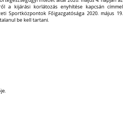
rtegészségügyi Intézet által 2020. május 4. napján az
ről a kijárási korlátozás enyhítése kapcsán címmel
mzeti Sportközpontok Főigazgatósága 2020. május 19.
lanul be kell tartani.
je.