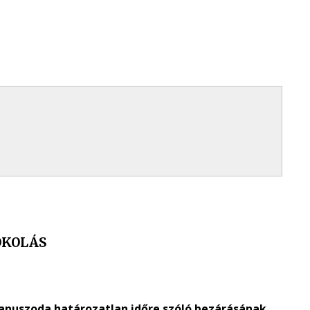
OKOLÁS
 Tanuszoda határozatlan időre szóló bezárásának