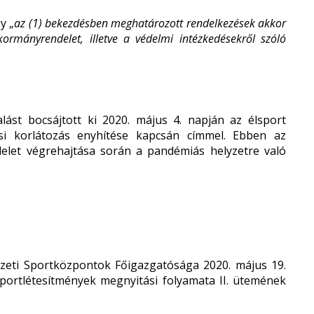
y „
az (1) bekezdésben meghatározott rendelkezések akkor
kormányrendelet, illetve a védelmi intézkedésekről szóló
lást bocsájtott ki 2020. május 4. napján az élsport
ási korlátozás enyhítése kapcsán címmel. Ebben az
endelet végrehajtása során a pandémiás helyzetre való
emzeti Sportközpontok Főigazgatósága 2020. május 19.
sportlétesítmények megnyitási folyamata II. ütemének