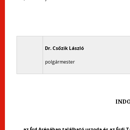
Dr. Csőzik László
polgármester
IND
az Érd Arénában található uszoda és az Érdi