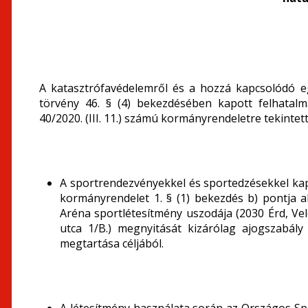
A katasztrófavédelemről és a hozzá kapcsolódó e
törvény 46. § (4) bekezdésében kapott felhatal
40/2020. (III. 11.) számú kormányrendeletre tekintet
A sportrendezvényekkel és sportedzésekkel kapc
kormányrendelet 1. § (1) bekezdés b) pontja a
Aréna sportlétesítmény uszodája (2030 Érd, Vel
utca 1/B.) megnyitását kizárólag ajogszabály
megtartása céljából.