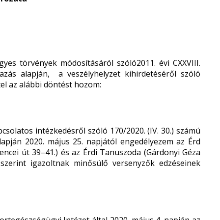
gyes törvények módosításáról
szóló2011. évi CXXVIII.
mazás alapján,
a veszélyhelyzet kihirdetéséről szóló
tel az alábbi döntést hozom:
solatos intézkedésről szóló 170/2020. (IV. 30.) számú
lapján 2020. május 25. napjától engedélyezem az Érd
encei út 39–41.) és az Érdi Tanuszoda (Gárdonyi Géza
 szerint igazoltnak minősülő versenyzők edzéseinek