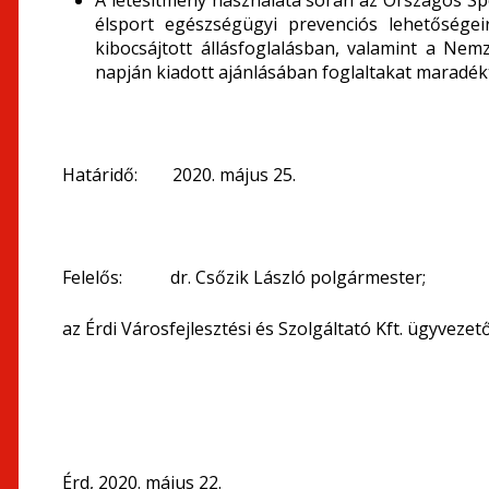
A létesítmény használata során az Országos Spo
élsport egészségügyi prevenciós lehetőségei
kibocsájtott állásfoglalásban, valamint a Ne
napján kiadott ajánlásában foglaltakat maradékta
Határidő: 2020. május 25.
Felelős: dr. Csőzik László polgármester;
az Érdi Városfejlesztési és Szolgáltató Kft. ügyvezető
Érd, 2020. május 22.