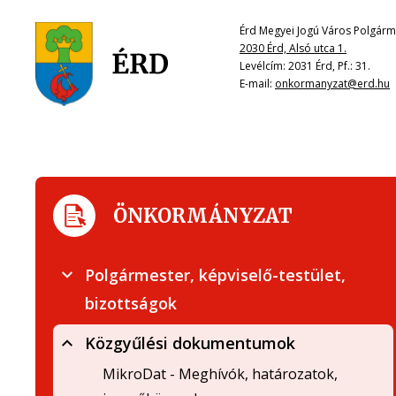
Érd Megyei Jogú Város Polgárme
2030 Érd, Alsó utca 1.
Levélcím: 2031 Érd, Pf.: 31.
E-mail:
onkormanyzat@erd.hu
ÖNKORMÁNYZAT
Polgármester, képviselő-testület,
bizottságok
Közgyűlési dokumentumok
MikroDat - Meghívók, határozatok,