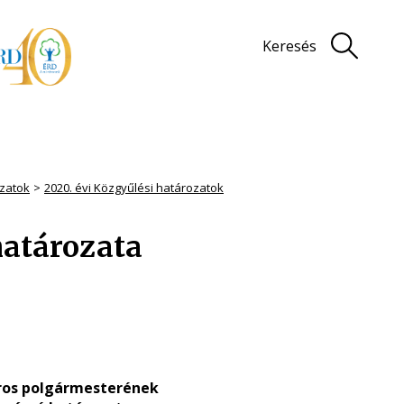
Keresés
zatok
2020. évi Közgyűlési határozatok
határozata
ros polgármesterének