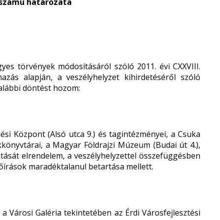
.) számú határozata
yes törvények módosításáról szóló 2011. évi CXXVIII.
azás alapján, a veszélyhelyzet kihirdetéséről szóló
 alábbi döntést hozom:
ési Központ (Alsó utca 9.) és tagintézményei, a Csuka
ókkönyvtárai, a Magyar Földrajzi Múzeum (Budai út 4.),
yitását elrendelem, a veszélyhelyzettel összefüggésben
írások maradéktalanul betartása mellett.
e a Városi Galéria tekintetében az Érdi Városfejlesztési