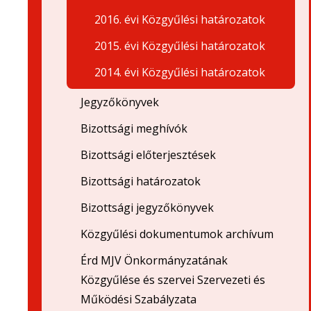
2016. évi Közgyűlési határozatok
2015. évi Közgyűlési határozatok
2014. évi Közgyűlési határozatok
Jegyzőkönyvek
Bizottsági meghívók
Bizottsági előterjesztések
Bizottsági határozatok
Bizottsági jegyzőkönyvek
Közgyűlési dokumentumok archívum
Érd MJV Önkormányzatának
Közgyűlése és szervei Szervezeti és
Működési Szabályzata