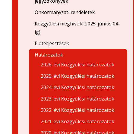
jegyzőkönyvek
Önkormányzati rendeletek
Közgyűlési meghívók (2025. június 04-
ig)
Előterjesztések
Határozatok
2026. évi Közgyűlési határozatok
2025. évi Közgyűlési határozatok
2024. évi Közgyűlési határozatok
2023. évi Közgyűlési határozatok
2022. évi Közgyűlési határozatok
2021. évi Közgyűlési határozatok
2020. évi Közgyűlési határozatok