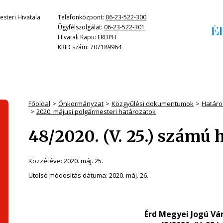
steri Hivatala
Telefonközpont:
06-23-522-300
Ügyfélszolgálat:
06-23-522-301
Hivatali Kapu: ERDPH
KRID szám: 707189964
Főoldal
Önkormányzat
Közgyűlési dokumentumok
Határo
2020. májusi polgármesteri határozatok
48/2020. (V. 25.) számú 
Közzétéve:
2020. máj. 25.
Utolsó módosítás dátuma:
2020. máj. 26.
Érd Megyei Jogú Vá