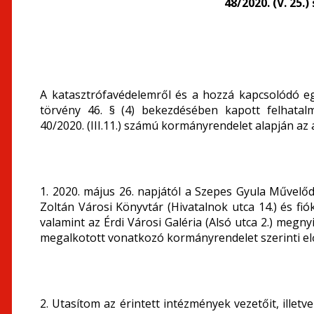
48/2020. (V. 25
A katasztrófavédelemről és a hozzá kapcsolódó eg
törvény 46. § (4) bekezdésében kapott felhatalm
40/2020. (III.11.) számú kormányrendelet alapján az
1. 2020. május 26. napjától a Szepes Gyula Művelőd
Zoltán Városi Könyvtár (Hivatalnok utca 14.) és fi
valamint az Érdi Városi Galéria (Alsó utca 2.) megn
megalkotott vonatkozó kormányrendelet szerinti elő
2. Utasítom az érintett intézmények vezetőit, illetv