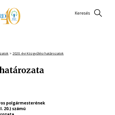
Keresés
zatok
2020. évi Közgyűlési határozatok
 határozata
ros polgármesterének
II. 20.) számú
rozata