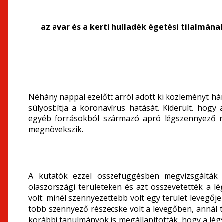
az avar és a kerti hulladék égetési tilalmána
Néhány nappal ezelőtt arról adott ki közleményt há
súlyosbítja a koronavírus hatását. Kiderült, hog
egyéb forrásokból származó apró légszennyező ré
megnövekszik.
A kutatók ezzel összefüggésben megvizsgálták 
olaszországi területeken és azt összevetették a 
volt: minél szennyezettebb volt egy terület levegőj
több szennyező részecske volt a levegőben, annál t
korábbi tanulmányok is megállapították, hogy a l