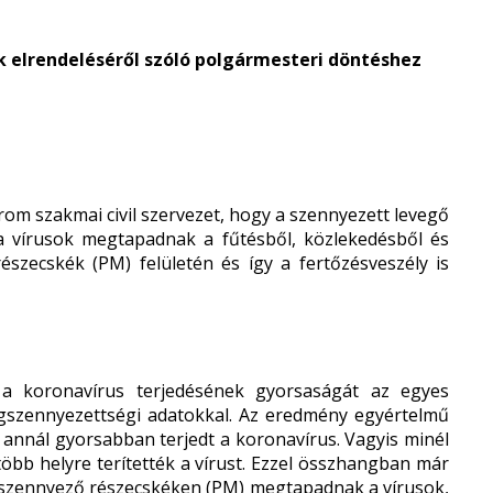
k elrendeléséről szóló
polgármesteri döntéshez
rom szakmai civil szervezet, hogy a szennyezett levegő
y a vírusok megtapadnak a fűtésből, közlekedésből és
szecskék (PM) felületén és így a fertőzésveszély is
a koronavírus terjedésének gyorsaságát az egyes
légszennyezettségi adatokkal. Az eredmény egyértelmű
e annál gyorsabban terjedt a koronavírus. Vagyis minél
öbb helyre terítették a vírust. Ezzel összhangban már
égszennyező részecskéken (PM) megtapadnak a vírusok,