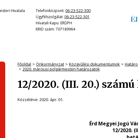
steri Hivatala
Telefonközpont:
06-23-522-300
Ügyfélszolgálat:
06-23-522-301
Hivatali Kapu: ERDPH
KRID szám: 707189964
Főoldal
Önkormányzat
Közgyűlési dokumentumok
Határo
2020. márciusi polgármesteri határozatok
12/2020. (III. 20.) számú
Közzétéve:
2020. ápr. 01.
Érd Megyei Jogú Vá
12/2020. (I
hatá