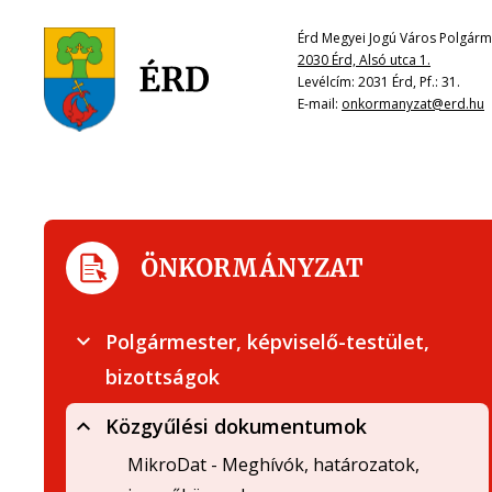
Érd Megyei Jogú Város Polgárme
2030 Érd, Alsó utca 1.
Levélcím: 2031 Érd, Pf.: 31.
E-mail:
onkormanyzat@erd.hu
ÖNKORMÁNYZAT
Polgármester, képviselő-testület,
bizottságok
Közgyűlési dokumentumok
MikroDat - Meghívók, határozatok,