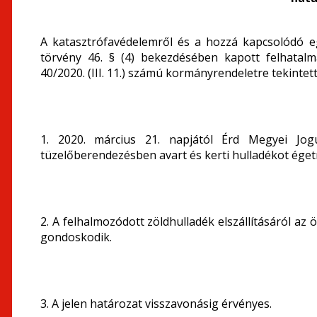
A katasztrófavédelemről és a hozzá kapcsolódó e
törvény 46. § (4) bekezdésében kapott felhatal
40/2020. (III. 11.) számú kormányrendeletre tekintet
1. 2020. március 21. napjától Érd Megyei Jog
tüzelőberendezésben avart és kerti hulladékot égetni
2. A felhalmozódott zöldhulladék elszállításáról 
gondoskodik.
3. A jelen határozat visszavonásig érvényes.