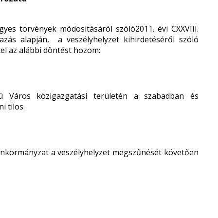
gyes törvények módosításáról
szóló2011. évi CXXVIII.
mazás alapján,
a veszélyhelyzet kihirdetéséről szóló
tel az alábbi döntést hozom:
ú Város közigazgatási területén a szabadban és
 tilos.
az önkormányzat a veszélyhelyzet megszűnését követően