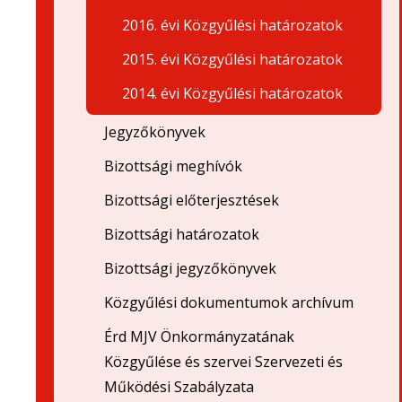
2016. évi Közgyűlési határozatok
2015. évi Közgyűlési határozatok
2014. évi Közgyűlési határozatok
Jegyzőkönyvek
Bizottsági meghívók
Bizottsági előterjesztések
Bizottsági határozatok
Bizottsági jegyzőkönyvek
Közgyűlési dokumentumok archívum
Érd MJV Önkormányzatának
Közgyűlése és szervei Szervezeti és
Működési Szabályzata