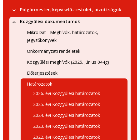
Polgármester, képviselő-testület, bizottságok
Közgyűlési dokumentumok
MikroDat - Meghívók, határozatok,
jegyzőkönyvek
Önkormányzati rendeletek
Közgyűlési meghívók (2025. június 04-ig)
Előterjesztések
Határozatok
2026. évi Közgyűlési határozatok
2025. évi Közgyűlési határozatok
2024. évi Közgyűlési határozatok
2023. évi Közgyűlési határozatok
2022. évi Közgyűlési határozatok