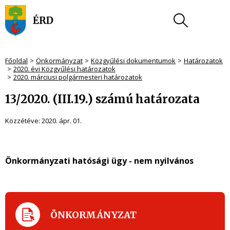
Főoldal
Önkormányzat
Közgyűlési dokumentumok
Határozatok
2020. évi Közgyűlési határozatok
2020. márciusi polgármesteri határozatok
13/2020. (III.19.) számú határozata
Közzétéve:
2020. ápr. 01.
Önkormányzati hatósági ügy - nem nyilvános
ÖNKORMÁNYZAT