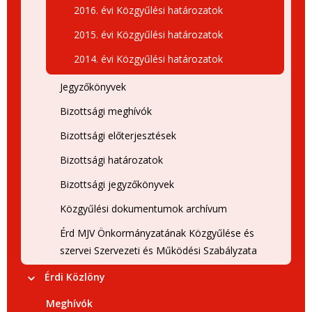
2016. évi Közgyűlési határozatok
2015. évi Közgyűlési határozatok
2014. évi Közgyűlési határozatok
Jegyzőkönyvek
Bizottsági meghívók
Bizottsági előterjesztések
Bizottsági határozatok
Bizottsági jegyzőkönyvek
Közgyűlési dokumentumok archívum
Érd MJV Önkormányzatának Közgyűlése és
szervei Szervezeti és Működési Szabályzata
Érdi Közlöny
Meghívók