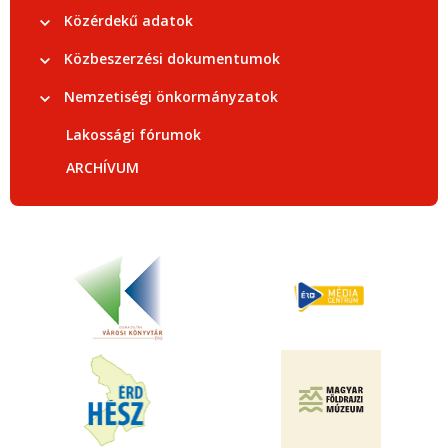
Közérdekű adatok
Közbeszerzési dokumentumok
Nemzetiségi önkormányzatok
Lakossági fórumok
ARCHÍVUM