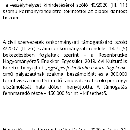
a veszélyhelyzet kihirdetéséről szóló 40/2020. (III. 11.)
számú kormányrendeletre tekintettel az alábbi döntést
hozom:
A civil szervezetek önkormányzati támogatásáról szóló
4/2007. (II. 26.) számú önkormányzati rendelet 14. § (5)
bekezdésében foglaltak szerint – a Rosenbrücke
Hagyományőrző Énekkar Egyesület 2019. évi Kulturális
Keretre benyújtott „
Egységes fellépőruha a kórustagoknak”
című pályázatának szakmai beszámolóját és a 300.000
forint vissza nem térítendő támogatásról szóló pénzügyi
elszámolását határidőben benyújtotta. A támogatás
fennmaradó része – 150.000 forint – kifizethető.
Határidő: határozat továbbítására – 2020. március 31.