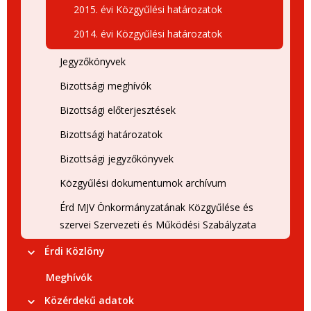
2015. évi Közgyűlési határozatok
2014. évi Közgyűlési határozatok
Jegyzőkönyvek
Bizottsági meghívók
Bizottsági előterjesztések
Bizottsági határozatok
Bizottsági jegyzőkönyvek
Közgyűlési dokumentumok archívum
Érd MJV Önkormányzatának Közgyűlése és
szervei Szervezeti és Működési Szabályzata
Érdi Közlöny
Meghívók
Közérdekű adatok