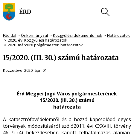
Főoldal
Önkormányzat
Közgyűlési dokumentumok
Határozatok
2020. évi Közgyűlési határozatok
2020. márciusi polgármesteri határozatok
15/2020. (III. 30.) számú határozata
Közzétéve:
2020. ápr. 01.
Érd Megyei Jogú Város polgármesterének
15/2020. (III. 30.) számú
határozata
A katasztrófavédelemről és a hozzá kapcsolódó egyes
törvények módosításáról
szóló2011. évi CXXVIII. törvény
46. § (4) bekezdésében kapott felhatalmazás alapján,