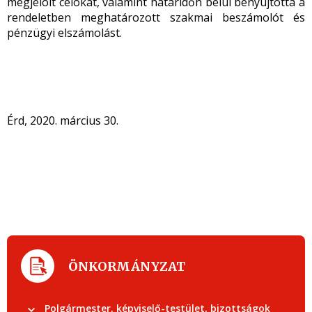
megjelölt célokat, valamint határidőn belül benyújtotta a
rendeletben meghatározott szakmai beszámolót és
pénzügyi elszámolást.
Érd, 2020. március 30.
ÖNKORMÁNYZAT
Polgármester, képviselő-testület, bizottságok