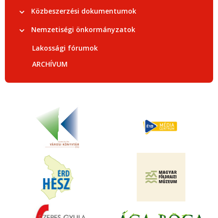
Közbeszerzési dokumentumok
Nemzetiségi önkormányzatok
Lakossági fórumok
ARCHÍVUM