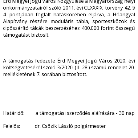
Érd Megyei Jogú Város Közgyűlése a Magyarország helyi
önkormányzatairól szóló 2011. évi CLXXXIX. törvény 42. §
4. pontjában foglalt hatáskörében eljárva, a Hóangyal
Alapítvány részére moduláris tábla, sporteszközök és
cipőszárító tálcák beszerzéséhez 400.000 forint összegű
támogatást biztosít.
A támogatás fedezete Érd Megyei Jogú Város 2020. évi
költségvetéséről szóló 3/2020. (II. 28.) számú rendelet 20.
mellékletének 7. sorában biztosított.
Határidő: a támogatási szerződés aláírására - 30 nap
Felelős: dr. Csőzik László polgármester