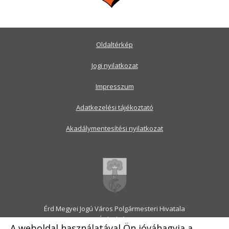
Oldaltérkép
Jogi nyilatkozat
Impresszum
Adatkezelési tájékoztató
Akadálymentesítési nyilatkozat
Érd Megyei Jogú Város Polgármesteri Hivatala
2030 Érd, Alsó utca 1.
A weboldal használatával Ön jóváhagyja a