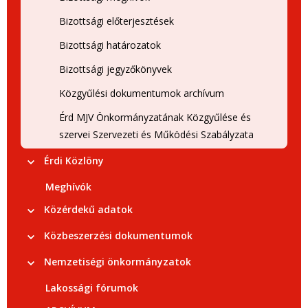
Bizottsági előterjesztések
Bizottsági határozatok
Bizottsági jegyzőkönyvek
Közgyűlési dokumentumok archívum
Érd MJV Önkormányzatának Közgyűlése és
szervei Szervezeti és Működési Szabályzata
Érdi Közlöny
Meghívók
Közérdekű adatok
Közbeszerzési dokumentumok
Nemzetiségi önkormányzatok
Lakossági fórumok