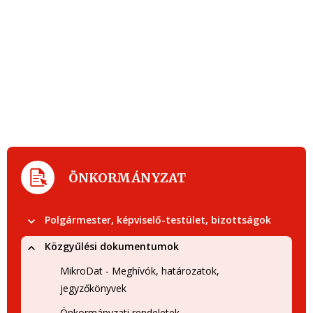
ÖNKORMÁNYZAT
Polgármester, képviselő-testület, bizottságok
Közgyűlési dokumentumok
MikroDat - Meghívók, határozatok,
jegyzőkönyvek
Önkormányzati rendeletek