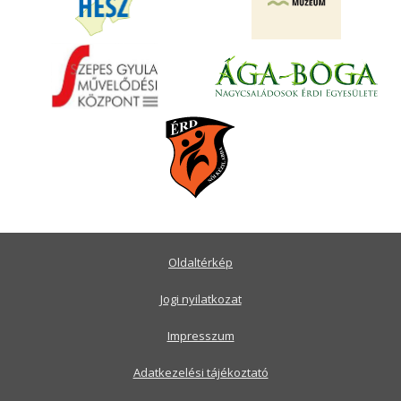
Oldaltérkép
Jogi nyilatkozat
Impresszum
Adatkezelési tájékoztató