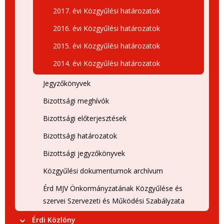
2017. évi Közgyűlési határozatok
2016. évi Közgyűlési határozatok
2015. évi Közgyűlési határozatok
2014. évi Közgyűlési határozatok
Jegyzőkönyvek
Bizottsági meghívók
Bizottsági előterjesztések
Bizottsági határozatok
Bizottsági jegyzőkönyvek
Közgyűlési dokumentumok archívum
Érd MJV Önkormányzatának Közgyűlése és
szervei Szervezeti és Működési Szabályzata
Érdi Közlöny