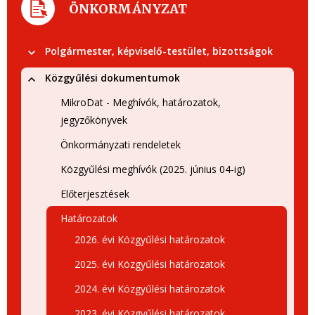
ÖNKORMÁNYZAT
Polgármester, képviselő-testület, bizottságok
Közgyűlési dokumentumok
MikroDat - Meghívók, határozatok,
jegyzőkönyvek
Önkormányzati rendeletek
Közgyűlési meghívók (2025. június 04-ig)
Előterjesztések
Határozatok
2026. évi Közgyűlési határozatok
2025. évi Közgyűlési határozatok
2024. évi Közgyűlési határozatok
2023. évi Közgyűlési határozatok