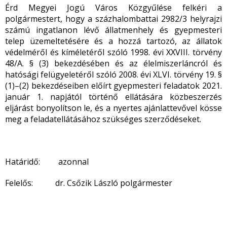
Érd Megyei Jogú Város Közgyűlése felkéri a
polgármestert, hogy a százhalombattai 2982/3 helyrajzi
számú ingatlanon lévő állatmenhely és gyepmesteri
telep üzemeltetésére és a hozzá tartozó, az állatok
védelméről és kíméletéről szóló 1998. évi XXVIII. törvény
48/A. § (3) bekezdésében és az élelmiszerláncról és
hatósági felügyeletéről szóló 2008. évi XLVI. törvény 19. §
(1)–(2) bekezdéseiben előírt gyepmesteri feladatok 2021.
január 1. napjától történő ellátására közbeszerzés
eljárást bonyolítson le, és a nyertes ajánlattevővel kösse
meg a feladatellátásához szükséges szerződéseket.
Határidő: azonnal
Felelős: dr. Csőzik László polgármester