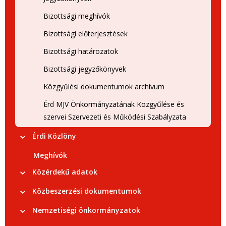
Bizottsági meghívók
Bizottsági előterjesztések
Bizottsági határozatok
Bizottsági jegyzőkönyvek
Közgyűlési dokumentumok archívum
Érd MJV Önkormányzatának Közgyűlése és
szervei Szervezeti és Működési Szabályzata
Érdi Közlöny
Meghívók
Közérdekű adatok
Közbeszerzési dokumentumok
Nemzetiségi önkormányzatok