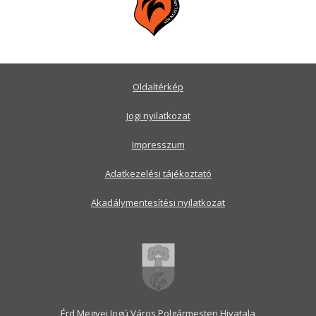
Oldaltérkép
Jogi nyilatkozat
Impresszum
Adatkezelési tájékoztató
Akadálymentesítési nyilatkozat
Érd Megyei Jogú Város Polgármesteri Hivatala