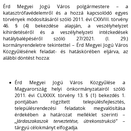
Érd Megyei Jogú Város polgármestere – a
katasztrófavédelemről és a hozzá kapcsolódó egyes
törvények módosításáról szóló 2011. évi CXXVIII. törvény
46. § (4) bekezdése alapján, a veszélyhelyzet
kihirdetéséről és a veszélyhelyzeti intézkedések
hatálybalépéséről szóló 27/2021. (I. 29.)
kormányrendeletre tekintettel – Érd Megyei Jogú Város
Közgyűlésének feladat- és hatáskörében eljárva, az
alábbi döntést hozza:
Érd Megyei Jogú Város Közgyűlése a
Magyarország helyi önkormányzatairól szóló
2011. évi CLXXXIX. törvény 13. § (1) bekezdés 1.
pontjában rögzített településfejlesztés,
településrendezési feladatok megvalósítása
érdekében a határozat melléklet szerinti –
„Járdaszakaszok terveztetése, útrekonstrukció”
–
tárgyú célokmányt elfogadja.