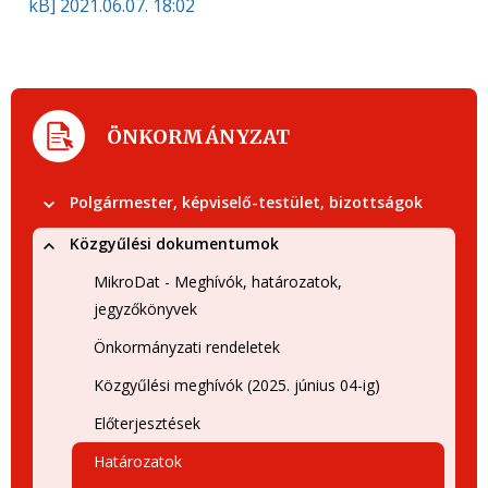
kB]
2021.06.07. 18:02
ÖNKORMÁNYZAT
Polgármester, képviselő-testület, bizottságok
Közgyűlési dokumentumok
MikroDat - Meghívók, határozatok,
jegyzőkönyvek
Önkormányzati rendeletek
Közgyűlési meghívók (2025. június 04-ig)
Előterjesztések
Határozatok