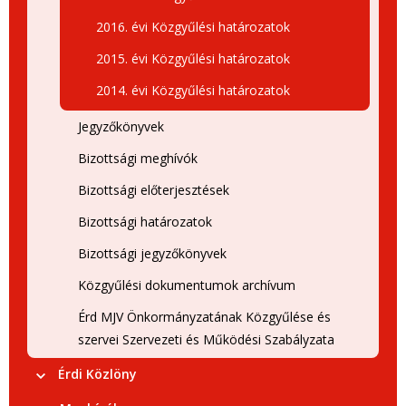
2016. évi Közgyűlési határozatok
2015. évi Közgyűlési határozatok
2014. évi Közgyűlési határozatok
Jegyzőkönyvek
Bizottsági meghívók
Bizottsági előterjesztések
Bizottsági határozatok
Bizottsági jegyzőkönyvek
Közgyűlési dokumentumok archívum
Érd MJV Önkormányzatának Közgyűlése és
szervei Szervezeti és Működési Szabályzata
Érdi Közlöny