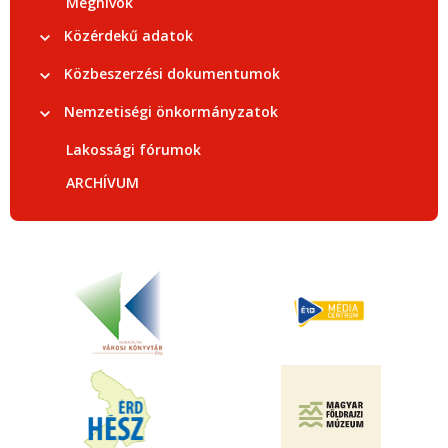
Meghívók
Közérdekű adatok
Közbeszerzési dokumentumok
Nemzetiségi önkormányzatok
Lakossági fórumok
ARCHÍVUM