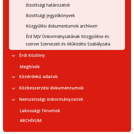
Bizottsági határozatok
Bizottsági jegyzőkönyvek
Közgyűlési dokumentumok archívum
Érd MJV Önkormányzatának Közgyűlése és
szervei Szervezeti és Működési Szabályzata
Érdi Közlöny
Meghívók
Közérdekű adatok
Közbeszerzési dokumentumok
Nemzetiségi önkormányzatok
Lakossági fórumok
ARCHÍVUM