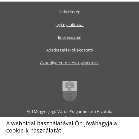
Oldaltérkép
Jogi nyilatkozat
Impresszum
Adatkezelési tájékoztató
Akadálymentesítési nyilatkozat
Érd Megyei Jogú Város Polgármesteri Hivatala
2030 Érd, Alsó utca 1.
A weboldal használatával Ön jóváhagyja a
Levélcím: 2031 Érd, Pf.: 31
cookie-k használatát.
E-mail:
onkormanyzat@erd.hu