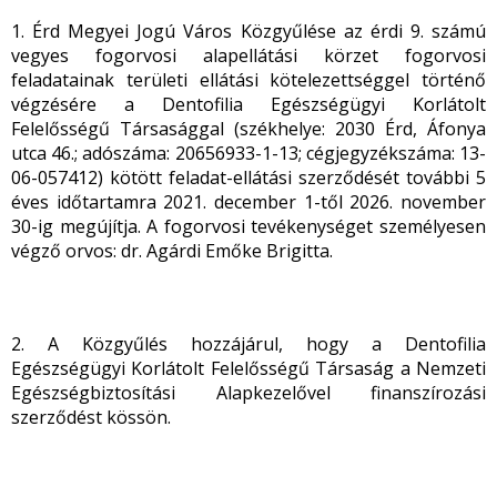
1. Érd Megyei Jogú Város Közgyűlése az érdi 9. számú
vegyes fogorvosi alapellátási körzet fogorvosi
feladatainak területi ellátási kötelezettséggel történő
végzésére a Dentofilia Egészségügyi Korlátolt
Felelősségű Társasággal (székhelye: 2030 Érd, Áfonya
utca 46.; adószáma: 20656933-1-13; cégjegyzékszáma: 13-
06-057412) kötött feladat-ellátási szerződését további 5
éves időtartamra 2021. december 1-től 2026. november
30-ig megújítja. A fogorvosi tevékenységet személyesen
végző orvos: dr. Agárdi Emőke Brigitta.
2. A Közgyűlés hozzájárul, hogy a Dentofilia
Egészségügyi Korlátolt Felelősségű Társaság a Nemzeti
Egészségbiztosítási Alapkezelővel finanszírozási
szerződést kössön.