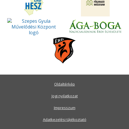
Oldaltérkép
Jogi nyilatkozat
Impresszum
Adatkezelési tájékoztató