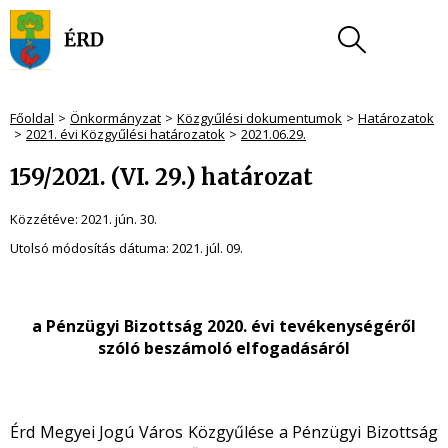
Főoldal
Önkormányzat
Közgyűlési dokumentumok
Határozatok
2021. évi Közgyűlési határozatok
2021.06.29.
159/2021. (VI. 29.) határozat
Közzétéve:
2021. jún. 30.
Utolsó módosítás dátuma:
2021. júl. 09.
a Pénzügyi Bizottság 2020. évi tevékenységéről
szóló beszámoló elfogadásáról
Érd Megyei Jogú Város Közgyűlése a Pénzügyi Bizottság