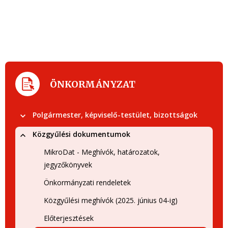
ÖNKORMÁNYZAT
Polgármester, képviselő-testület, bizottságok
Közgyűlési dokumentumok
MikroDat - Meghívók, határozatok,
jegyzőkönyvek
Önkormányzati rendeletek
Közgyűlési meghívók (2025. június 04-ig)
Előterjesztések