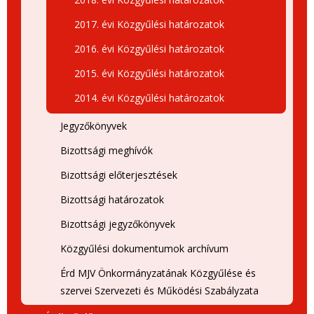
2017. évi Közgyűlési határozatok
2016. évi Közgyűlési határozatok
2015. évi Közgyűlési határozatok
2014. évi Közgyűlési határozatok
Jegyzőkönyvek
Bizottsági meghívók
Bizottsági előterjesztések
Bizottsági határozatok
Bizottsági jegyzőkönyvek
Közgyűlési dokumentumok archívum
Érd MJV Önkormányzatának Közgyűlése és
szervei Szervezeti és Működési Szabályzata