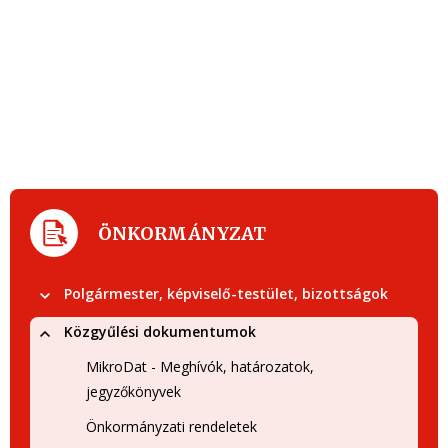
ÖNKORMÁNYZAT
Polgármester, képviselő-testület, bizottságok
Közgyűlési dokumentumok
MikroDat - Meghívók, határozatok,
jegyzőkönyvek
Önkormányzati rendeletek