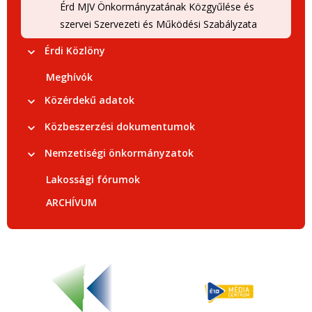
Érd MJV Önkormányzatának Közgyűlése és
szervei Szervezeti és Működési Szabályzata
Érdi Közlöny
Meghívók
Közérdekű adatok
Közbeszerzési dokumentumok
Nemzetiségi önkormányzatok
Lakossági fórumok
ARCHÍVUM