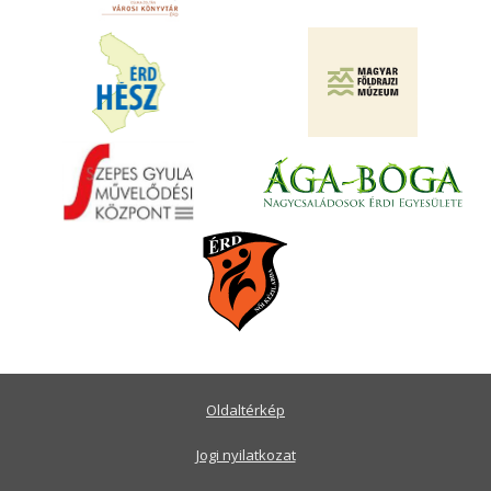
Oldaltérkép
Jogi nyilatkozat