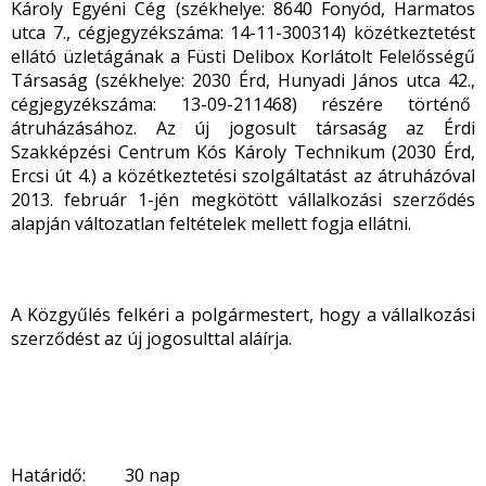
Károly Egyéni Cég (székhelye: 8640 Fonyód, Harmatos
utca 7., cégjegyzékszáma: 14-11-300314) közétkeztetést
ellátó üzletágának a Füsti Delibox Korlátolt Felelősségű
Társaság (székhelye: 2030 Érd, Hunyadi János utca 42.,
cégjegyzékszáma: 13-09-211468) részére történő
átruházásához. Az új jogosult társaság az Érdi
Szakképzési Centrum Kós Károly Technikum (2030 Érd,
Ercsi út 4.) a közétkeztetési szolgáltatást az átruházóval
2013. február 1-jén megkötött vállalkozási szerződés
alapján változatlan feltételek mellett fogja ellátni.
A Közgyűlés felkéri a polgármestert, hogy a vállalkozási
szerződést az új jogosulttal aláírja.
Határidő: 30 nap