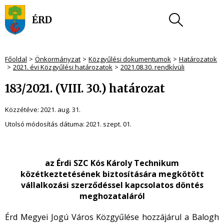
Főoldal
Önkormányzat
Közgyűlési dokumentumok
Határozatok
2021. évi Közgyűlési határozatok
2021.08.30. rendkívüli
183/2021. (VIII. 30.) határozat
Közzétéve:
2021. aug. 31.
Utolsó módosítás dátuma:
2021. szept. 01.
az Érdi SZC Kós Károly Technikum
közétkeztetésének biztosítására megkötött
vállalkozási szerződéssel
kapcsolatos döntés
meghozataláról
Érd Megyei Jogú Város Közgyűlése hozzájárul a Balogh