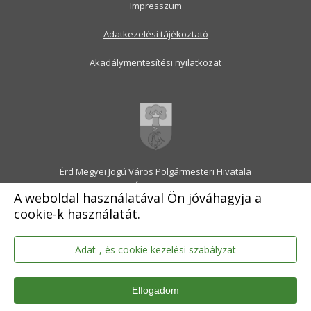
Impresszum
Adatkezelési tájékoztató
Akadálymentesítési nyilatkozat
Érd Megyei Jogú Város Polgármesteri Hivatala
2030 Érd, Alsó utca 1.
A weboldal használatával Ön jóváhagyja a
Levélcím: 2031 Érd, Pf.: 31
cookie-k használatát.
E-mail:
onkormanyzat@erd.hu
Telefonközpont:
06-23-522-300
Ügyfélszolgálat:
06-23-522-301
Adat-, és cookie kezelési szabályzat
Hivatali Kapu: ERDPH
KRID szám: 707189964
Elfogadom