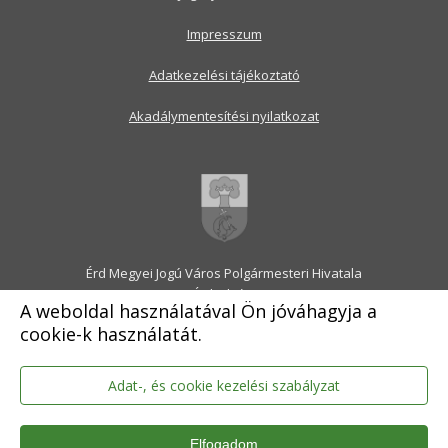
Impresszum
Adatkezelési tájékoztató
Akadálymentesítési nyilatkozat
Érd Megyei Jogú Város Polgármesteri Hivatala
2030 Érd, Alsó utca 1.
A weboldal használatával Ön jóváhagyja a
Levélcím: 2031 Érd, Pf.: 31
cookie-k használatát.
E-mail:
onkormanyzat@erd.hu
Telefonközpont:
06-23-522-300
Ügyfélszolgálat:
06-23-522-301
Adat-, és cookie kezelési szabályzat
Hivatali Kapu: ERDPH
KRID szám: 707189964
Elfogadom