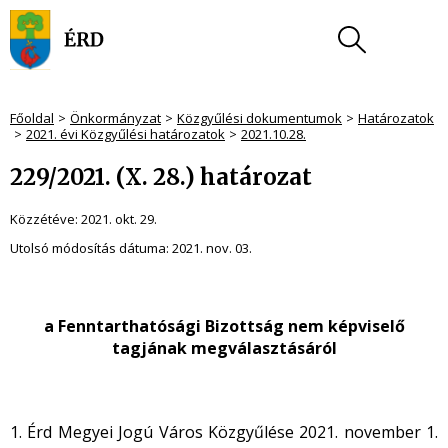
Főoldal
Önkormányzat
Közgyűlési dokumentumok
Határozatok
2021. évi Közgyűlési határozatok
2021.10.28.
229/2021. (X. 28.) határozat
Közzétéve:
2021. okt. 29.
Utolsó módosítás dátuma:
2021. nov. 03.
a Fenntarthatósági Bizottság nem képviselő
tagjának megválasztásáról
1. Érd Megyei Jogú Város Közgyűlése 2021. november 1.