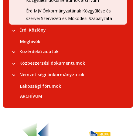
Közgyűlési dokumentumok archívum
Érd MJV Önkormányzatának Közgyűlése és
szervei Szervezeti és Működési Szabályzata
Érdi Közlöny
Meghívók
Közérdekű adatok
Közbeszerzési dokumentumok
Nemzetiségi önkormányzatok
Lakossági fórumok
ARCHÍVUM