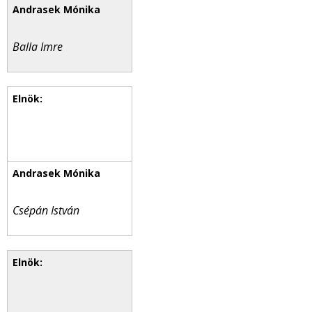
Balla Imre
Csépán István