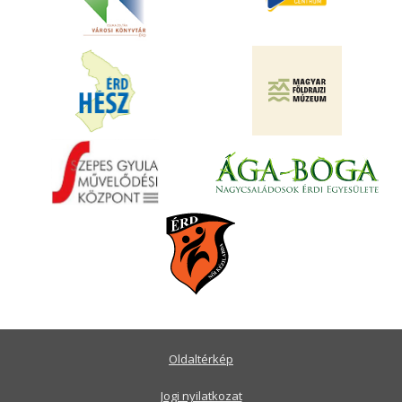
Oldaltérkép
Jogi nyilatkozat