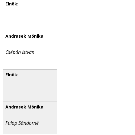
Csépán István
Fülöp Sándorné