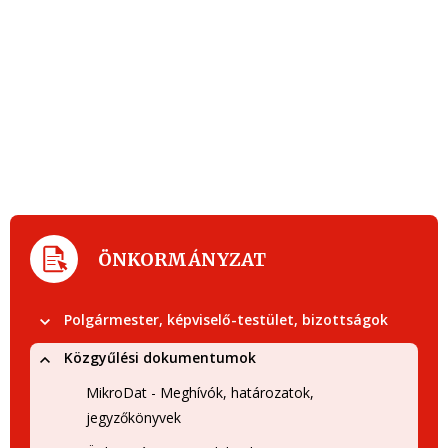
ÖNKORMÁNYZAT
Polgármester, képviselő-testület, bizottságok
Közgyűlési dokumentumok
MikroDat - Meghívók, határozatok,
jegyzőkönyvek