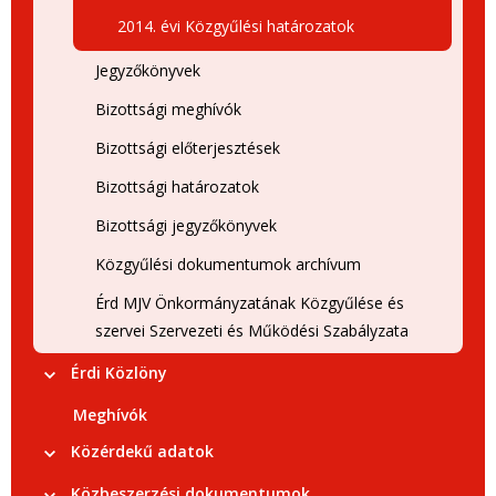
2014. évi Közgyűlési határozatok
Jegyzőkönyvek
Bizottsági meghívók
Bizottsági előterjesztések
Bizottsági határozatok
Bizottsági jegyzőkönyvek
Közgyűlési dokumentumok archívum
Érd MJV Önkormányzatának Közgyűlése és
szervei Szervezeti és Működési Szabályzata
Érdi Közlöny
Meghívók
Közérdekű adatok
Közbeszerzési dokumentumok