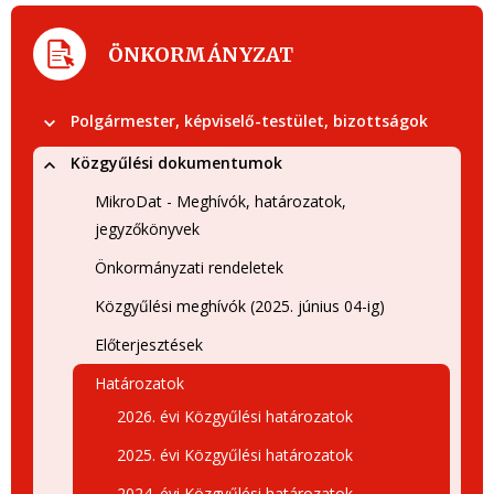
ÖNKORMÁNYZAT
Polgármester, képviselő-testület, bizottságok
Közgyűlési dokumentumok
MikroDat - Meghívók, határozatok,
jegyzőkönyvek
Önkormányzati rendeletek
Közgyűlési meghívók (2025. június 04-ig)
Előterjesztések
Határozatok
2026. évi Közgyűlési határozatok
2025. évi Közgyűlési határozatok
2024. évi Közgyűlési határozatok