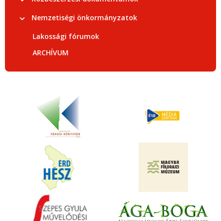
Nemzetiségi önkormányzatok
Lakossági fórumok
ARCHÍVUM