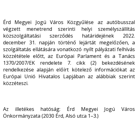
Érd Megyei Jogú Város Közgyűlése az autóbusszal
végzett menetrend szerinti helyi személyszállítás
közszolgáltatási szerződés határidejének 2022.
december 31. napján történő lejártát megelőzően, a
szolgáltatás ellátására vonatkozó nyílt pályázati felhívás
közzététele előtt, az Európai Parlament és a Tanács
1370/2007/EK rendelete 7. cikk (2) bekezdésének
rendelkezése alapján előírt kötelező információkat az
Európai Unió Hivatalos Lapjában az alábbiak szerint
közzéteszi.
Az illetékes hatóság: Érd Megyei Jogú Város
Önkormányzata (2030 Érd, Alsó utca 1–3.)