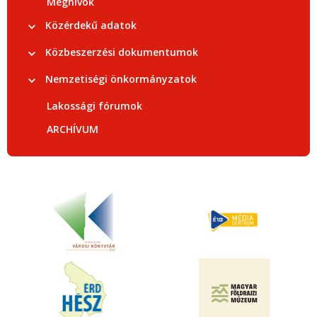
Meghívók
Közérdekű adatok
Közbeszerzési dokumentumok
Nemzetiségi önkormányzatok
Lakossági fórumok
ARCHÍVUM