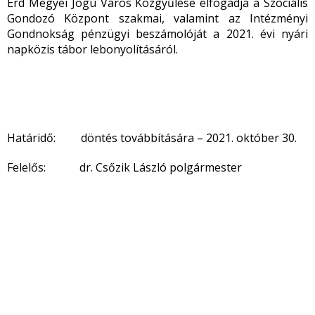
Érd Megyei Jogú Város Közgyűlése elfogadja a Szociális
Gondozó Központ szakmai, valamint az Intézményi
Gondnokság pénzügyi beszámolóját a 2021. évi nyári
napközis tábor lebonyolításáról.
Határidő: döntés továbbítására – 2021. október 30.
Felelős: dr. Csőzik László polgármester