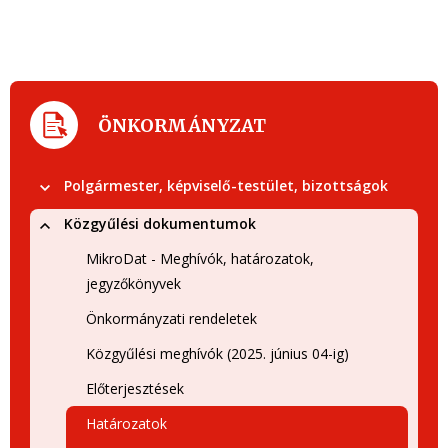
ÖNKORMÁNYZAT
Polgármester, képviselő-testület, bizottságok
Közgyűlési dokumentumok
MikroDat - Meghívók, határozatok,
jegyzőkönyvek
Önkormányzati rendeletek
Közgyűlési meghívók (2025. június 04-ig)
Előterjesztések
Határozatok