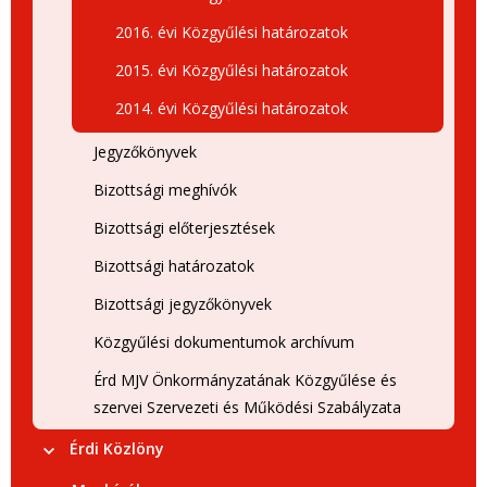
2016. évi Közgyűlési határozatok
2015. évi Közgyűlési határozatok
2014. évi Közgyűlési határozatok
Jegyzőkönyvek
Bizottsági meghívók
Bizottsági előterjesztések
Bizottsági határozatok
Bizottsági jegyzőkönyvek
Közgyűlési dokumentumok archívum
Érd MJV Önkormányzatának Közgyűlése és
szervei Szervezeti és Működési Szabályzata
Érdi Közlöny