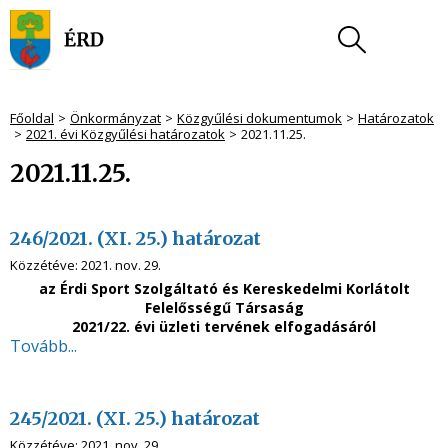
Főoldal
Önkormányzat
Közgyűlési dokumentumok
Határozatok
2021. évi Közgyűlési határozatok
2021.11.25.
2021.11.25.
246/2021. (XI. 25.) határozat
Közzétéve:
2021. nov. 29.
az Érdi Sport Szolgáltató és Kereskedelmi Korlátolt
Felelősségű Társaság
2021/22. évi üzleti tervének elfogadásáról
Tovább...
245/2021. (XI. 25.) határozat
Közzétéve:
2021. nov. 29.