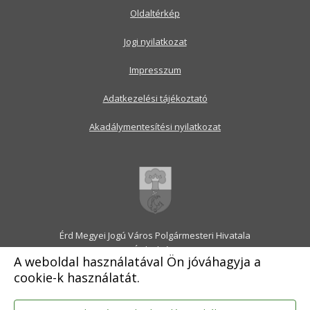
Oldaltérkép
Jogi nyilatkozat
Impresszum
Adatkezelési tájékoztató
Akadálymentesítési nyilatkozat
Érd Megyei Jogú Város Polgármesteri Hivatala
2030 Érd, Alsó utca 1.
A weboldal használatával Ön jóváhagyja a
Levélcím: 2031 Érd, Pf.: 31
cookie-k használatát.
E-mail:
onkormanyzat@erd.hu
Telefonközpont:
06-23-522-300