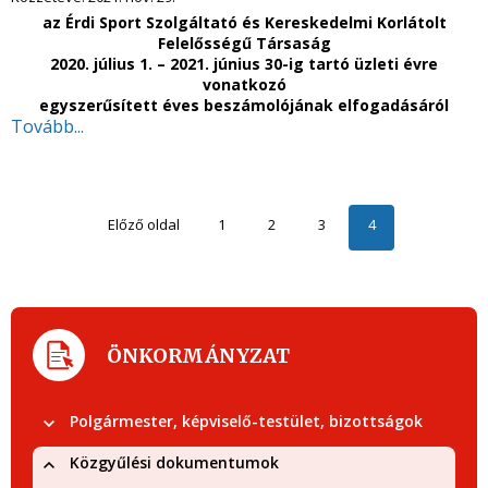
az Érdi Sport Szolgáltató és Kereskedelmi Korlátolt
Felelősségű Társaság
2020. július 1. – 2021. június 30-ig tartó üzleti évre
vonatkozó
egyszerűsített éves beszámolójának elfogadásáról
Tovább...
Előző oldal
1
2
3
4
ÖNKORMÁNYZAT
Polgármester, képviselő-testület, bizottságok
Közgyűlési dokumentumok