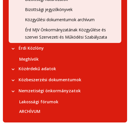
Bizottsági jegyzőkönyvek
Közgyűlési dokumentumok archívum
Érd MJV Önkormányzatának Közgyűlése és
szervei Szervezeti és Működési Szabályzata
Érdi Közlöny
Meghívók
Közérdekű adatok
Közbeszerzési dokumentumok
Nemzetiségi önkormányzatok
Lakossági fórumok
ARCHÍVUM