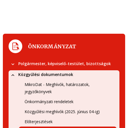
ÖNKORMÁNYZAT
Polgármester, képviselő-testület, bizottságok
Közgyűlési dokumentumok
MikroDat - Meghívók, határozatok,
jegyzőkönyvek
Önkormányzati rendeletek
Közgyűlési meghívók (2025. június 04-ig)
Előterjesztések