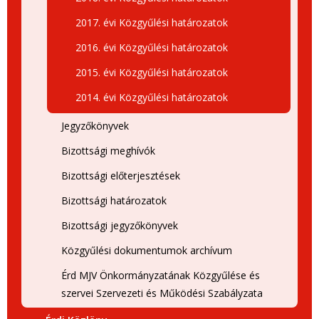
2017. évi Közgyűlési határozatok
2016. évi Közgyűlési határozatok
2015. évi Közgyűlési határozatok
2014. évi Közgyűlési határozatok
Jegyzőkönyvek
Bizottsági meghívók
Bizottsági előterjesztések
Bizottsági határozatok
Bizottsági jegyzőkönyvek
Közgyűlési dokumentumok archívum
Érd MJV Önkormányzatának Közgyűlése és
szervei Szervezeti és Működési Szabályzata