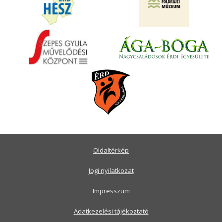
Oldaltérkép
Jogi nyilatkozat
Impresszum
Adatkezelési tájékoztató