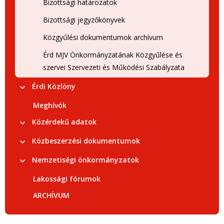
Bizottsági határozatok
Bizottsági jegyzőkönyvek
Közgyűlési dokumentumok archívum
Érd MJV Önkormányzatának Közgyűlése és
szervei Szervezeti és Működési Szabályzata
Érdi Közlöny
Meghívók
Közérdekű adatok
Közbeszerzési dokumentumok
Nemzetiségi önkormányzatok
Lakossági fórumok
ARCHÍVUM