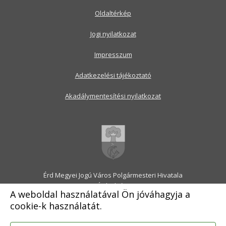
Oldaltérkép
Jogi nyilatkozat
Impresszum
Adatkezelési tájékoztató
Akadálymentesítési nyilatkozat
Érd Megyei Jogú Város Polgármesteri Hivatala
2030 Érd, Alsó utca 1.
A weboldal használatával Ön jóváhagyja a
Levélcím: 2031 Érd, Pf.: 31
cookie-k használatát.
E-mail:
onkormanyzat@erd.hu
Telefonközpont:
06-23-522-300