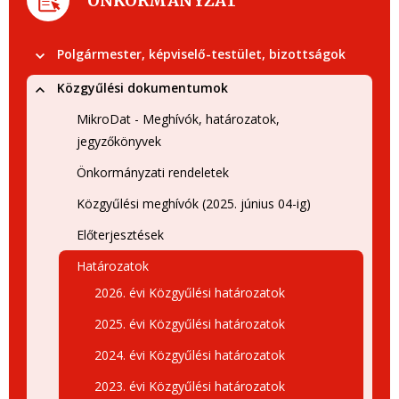
ÖNKORMÁNYZAT
Polgármester, képviselő-testület, bizottságok
Közgyűlési dokumentumok
MikroDat - Meghívók, határozatok,
jegyzőkönyvek
Önkormányzati rendeletek
Közgyűlési meghívók (2025. június 04-ig)
Előterjesztések
Határozatok
2026. évi Közgyűlési határozatok
2025. évi Közgyűlési határozatok
2024. évi Közgyűlési határozatok
2023. évi Közgyűlési határozatok