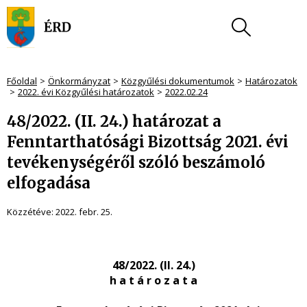
Főoldal
Önkormányzat
Közgyűlési dokumentumok
Határozatok
2022. évi Közgyűlési határozatok
2022.02.24
48/2022. (II. 24.) határozat a
Fenntarthatósági Bizottság 2021. évi
tevékenységéről szóló beszámoló
elfogadása
Közzétéve:
2022. febr. 25.
48/2022. (II. 24.)
h a t á r o z a t a