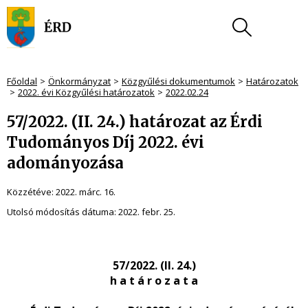
Főoldal
Önkormányzat
Közgyűlési dokumentumok
Határozatok
2022. évi Közgyűlési határozatok
2022.02.24
57/2022. (II. 24.) határozat az Érdi
Tudományos Díj 2022. évi
adományozása
Közzétéve:
2022. márc. 16.
Utolsó módosítás dátuma:
2022. febr. 25.
57/2022. (II. 24.)
h a t á r o z a t a