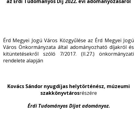
az Érdi Tudományos Díj 2022. évi adományozásáról
Érd Megyei Jogú Város Közgyűlése az Érd Megyei Jogú
Város Önkormányzata által adományozható díjakról és
kitüntetésekről szóló 7/2017. (II.27.) önkormányzati
rendelete alapján
Kovács Sándor nyugdíjas helytörténész, múzeumi
szakkönyvtáros
részére
Érdi Tudományos Díjat adományoz
.