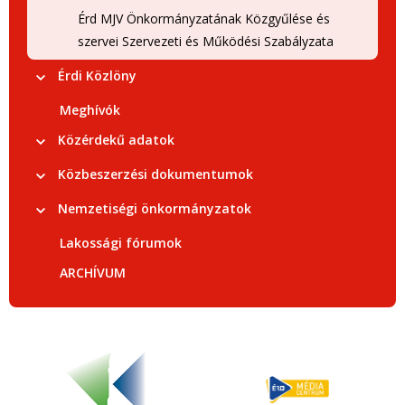
Érd MJV Önkormányzatának Közgyűlése és
szervei Szervezeti és Működési Szabályzata
Érdi Közlöny
Meghívók
Közérdekű adatok
Közbeszerzési dokumentumok
Nemzetiségi önkormányzatok
Lakossági fórumok
ARCHÍVUM