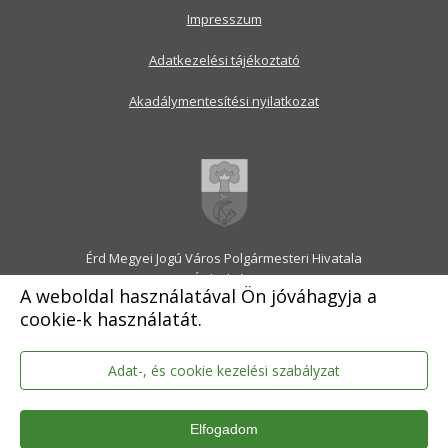
Impresszum
Adatkezelési tájékoztató
Akadálymentesítési nyilatkozat
Érd Megyei Jogú Város Polgármesteri Hivatala
2030 Érd, Alsó utca 1.
A weboldal használatával Ön jóváhagyja a
Levélcím: 2031 Érd, Pf.: 31
cookie-k használatát.
E-mail:
onkormanyzat@erd.hu
Telefonközpont:
06-23-522-300
Ügyfélszolgálat:
06-23-522-301
Adat-, és cookie kezelési szabályzat
Hivatali Kapu: ERDPH
KRID szám: 707189964
Elfogadom