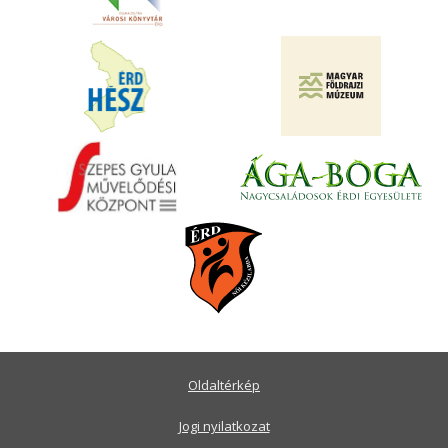
Oldaltérkép
Jogi nyilatkozat