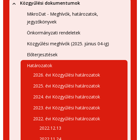
Közgyűlési dokumentumok
MikroDat - Meghívók, határozatok,
jegyzőkönyvek
Önkormányzati rendeletek
Közgyűlési meghívók (2025. június 04-ig)
Előterjesztések
Határozatok
2026. évi Közgyűlési határozatok
2025. évi Közgyűlési határozatok
2024. évi Közgyűlési határozatok
2023. évi Közgyűlési határozatok
2022. évi Közgyűlési határozatok
2022.12.13
2022.11.24