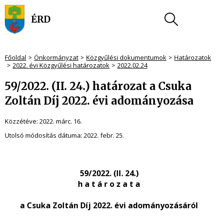
Főoldal
Önkormányzat
Közgyűlési dokumentumok
Határozatok
2022. évi Közgyűlési határozatok
2022.02.24
59/2022. (II. 24.) határozat a Csuka
Zoltán Díj 2022. évi adományozása
Közzétéve:
2022. márc. 16.
Utolsó módosítás dátuma:
2022. febr. 25.
59/2022. (II. 24.)
h a t á r o z a t a
a Csuka Zoltán Díj 2022. évi adományozásáról