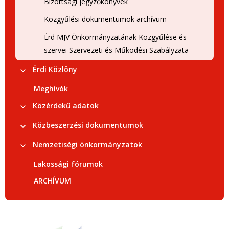
Bizottsági jegyzőkönyvek
Közgyűlési dokumentumok archívum
Érd MJV Önkormányzatának Közgyűlése és
szervei Szervezeti és Működési Szabályzata
Érdi Közlöny
Meghívók
Közérdekű adatok
Közbeszerzési dokumentumok
Nemzetiségi önkormányzatok
Lakossági fórumok
ARCHÍVUM