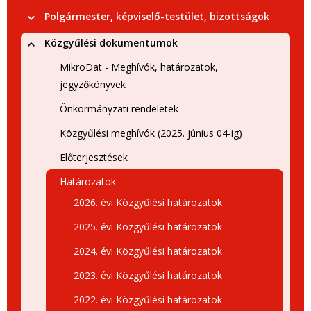
Polgármester, képviselő-testület, bizottságok
Közgyűlési dokumentumok
MikroDat - Meghívók, határozatok,
jegyzőkönyvek
Önkormányzati rendeletek
Közgyűlési meghívók (2025. június 04-ig)
Előterjesztések
Határozatok
2026. évi Közgyűlési határozatok
2025. évi Közgyűlési határozatok
2024. évi Közgyűlési határozatok
2023. évi Közgyűlési határozatok
2022. évi Közgyűlési határozatok