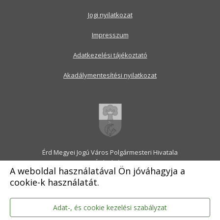
Jogi nyilatkozat
Impresszum
Adatkezelési tájékoztató
Akadálymentesítési nyilatkozat
Érd Megyei Jogú Város Polgármesteri Hivatala
2030 Érd, Alsó utca 1.
A weboldal használatával Ön jóváhagyja a
Levélcím: 2031 Érd, Pf.: 31
cookie-k használatát.
E-mail:
onkormanyzat@erd.hu
Telefonközpont:
06-23-522-300
Ügyfélszolgálat:
06-23-522-301
Adat-, és cookie kezelési szabályzat
Hivatali Kapu: ERDPH