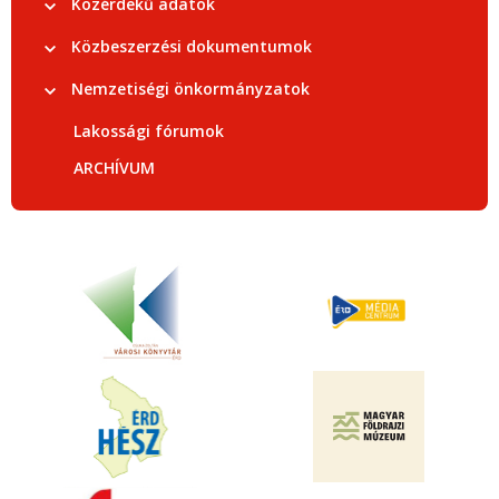
Közérdekű adatok
Közbeszerzési dokumentumok
Nemzetiségi önkormányzatok
Lakossági fórumok
ARCHÍVUM