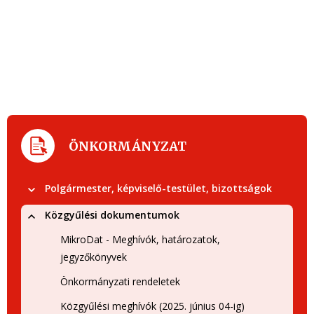
ÖNKORMÁNYZAT
Polgármester, képviselő-testület, bizottságok
Közgyűlési dokumentumok
MikroDat - Meghívók, határozatok,
jegyzőkönyvek
Önkormányzati rendeletek
Közgyűlési meghívók (2025. június 04-ig)