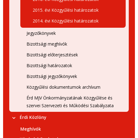
2015. évi Közgyűlési határozatok
2014. évi Közgyűlési határozatok
Jegyzőkönyvek
Bizottsági meghívók
Bizottsági előterjesztések
Bizottsági határozatok
Bizottsági jegyzőkönyvek
Közgyűlési dokumentumok archívum
Érd MJV Önkormányzatának Közgyűlése és
szervei Szervezeti és Működési Szabályzata
Érdi Közlöny
Meghívók