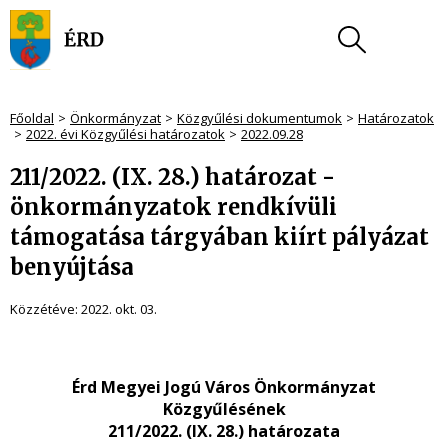
Főoldal
Önkormányzat
Közgyűlési dokumentumok
Határozatok
2022. évi Közgyűlési határozatok
2022.09.28
211/2022. (IX. 28.) határozat -
önkormányzatok rendkívüli
támogatása tárgyában kiírt pályázat
benyújtása
Közzétéve:
2022. okt. 03.
Érd Megyei Jogú Város Önkormányzat
Közgyűlésének
211/2022. (IX. 28.) határozata