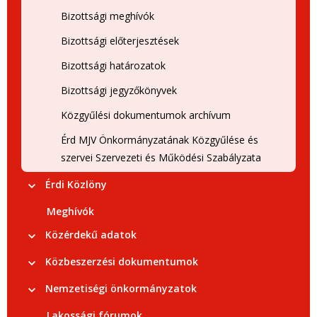
Bizottsági meghívók
Bizottsági előterjesztések
Bizottsági határozatok
Bizottsági jegyzőkönyvek
Közgyűlési dokumentumok archívum
Érd MJV Önkormányzatának Közgyűlése és
szervei Szervezeti és Működési Szabályzata
Érdi Közlöny
Meghívók
Közérdekű adatok
Közbeszerzési dokumentumok
Nemzetiségi önkormányzatok
Lakossági fórumok