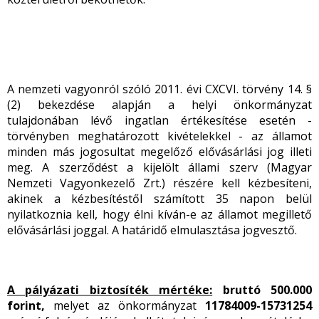
A nemzeti vagyonról szóló 2011. évi CXCVI. törvény 14. §
(2) bekezdése alapján a helyi önkormányzat
tulajdonában lévő ingatlan értékesítése esetén -
törvényben meghatározott kivételekkel - az államot
minden más jogosultat megelőző elővásárlási jog illeti
meg. A szerződést a kijelölt állami szerv (Magyar
Nemzeti Vagyonkezelő Zrt.) részére kell kézbesíteni,
akinek a kézbesítéstől számított 35 napon belül
nyilatkoznia kell, hogy élni kíván-e az államot megillető
elővásárlási joggal. A határidő elmulasztása jogvesztő.
A pályázati biztosíték mértéke:
bruttó 500.000
forint,
melyet az önkormányzat
11784009-15731254