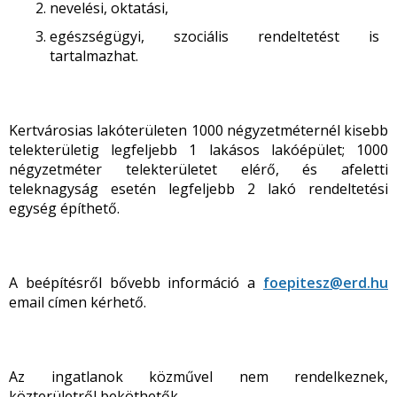
nevelési, oktatási,
egészségügyi, szociális rendeltetést is
tartalmazhat.
Kertvárosias lakóterületen 1000 négyzetméternél kisebb
telekterületig legfeljebb 1 lakásos lakóépület; 1000
négyzetméter telekterületet elérő, és afeletti
teleknagyság esetén legfeljebb 2 lakó rendeltetési
egység építhető.
A beépítésről bővebb információ a
foepitesz@erd.hu
email címen kérhető.
Az ingatlanok közművel nem rendelkeznek,
közterületről beköthetők.