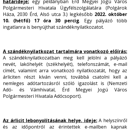
határideje:
egy példányban
Érd Megyei Jogú Város
Polgármesteri Hivatala Ügyfélszolgálatára (Polgárok
Háza, 2030 Érd, Alsó utca 3.) legkésőbb
2022. október
10. (hétfő) 17 óra 30 percig
. Egy pályázó több
ingatlanra is benyújthat szándéknyilatkozatot.
A szándéknyilatkozat tartalmára vonatkozó előírás:
A szándéknyilatkozatban meg kell jelölni a pályázó
nevét, lakóhelyét (székhelyét), telefonszámát, e-mail
címét, valamint arra vonatkozó nyilatkozatát, hogy az
árliciten részt kíván venni, továbbá csatolni kell a
nemleges adótartozásról szóló igazolást is (Nemzeti
Adó- és Vámhivatal, Érd Megyei Jogú Város
Polgármesteri Hivatala Adócsoport).
Az árlicit lebonyolításának helye, ideje:
A helyszínről
és az időpontról az érintettek e-mailben kapnak