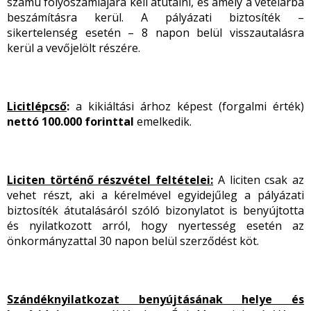
számú folyószámlájára kell átutalni, és amely a vételárba
beszámításra kerül. A pályázati biztosíték –
sikertelenség esetén – 8 napon belül visszautalásra
kerül a vevőjelölt részére.
Licitlépcső
:
a kikiáltási árhoz képest (forgalmi érték)
nettó 100.000 forinttal
emelkedik.
Liciten történő részvétel feltételei:
A liciten csak az
vehet részt, aki a kérelmével egyidejűleg a pályázati
biztosíték átutalásáról szóló bizonylatot is benyújtotta
és nyilatkozott arról, hogy nyertesség esetén az
önkormányzattal 30 napon belül szerződést köt.
Szándéknyilatkozat benyújtásának helye és