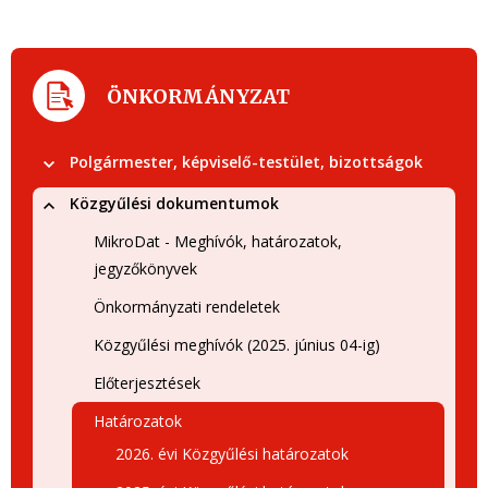
ÖNKORMÁNYZAT
Polgármester, képviselő-testület, bizottságok
Közgyűlési dokumentumok
MikroDat - Meghívók, határozatok,
jegyzőkönyvek
Önkormányzati rendeletek
Közgyűlési meghívók (2025. június 04-ig)
Előterjesztések
Határozatok
2026. évi Közgyűlési határozatok