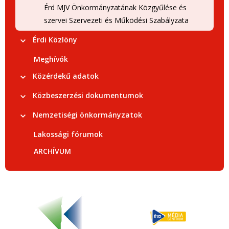
Érd MJV Önkormányzatának Közgyűlése és
szervei Szervezeti és Működési Szabályzata
Érdi Közlöny
Meghívók
Közérdekű adatok
Közbeszerzési dokumentumok
Nemzetiségi önkormányzatok
Lakossági fórumok
ARCHÍVUM