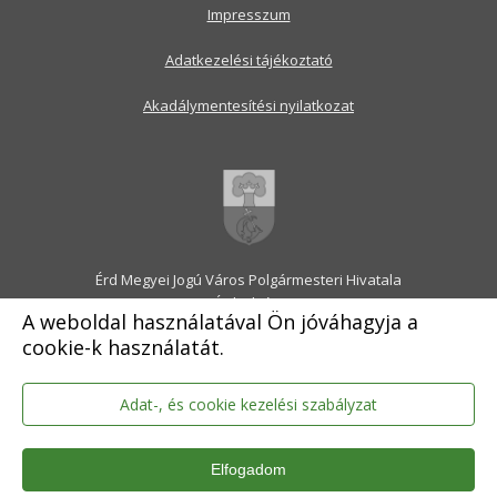
Impresszum
Adatkezelési tájékoztató
Akadálymentesítési nyilatkozat
Érd Megyei Jogú Város Polgármesteri Hivatala
2030 Érd, Alsó utca 1.
A weboldal használatával Ön jóváhagyja a
Levélcím: 2031 Érd, Pf.: 31
cookie-k használatát.
E-mail:
onkormanyzat@erd.hu
Telefonközpont:
06-23-522-300
Ügyfélszolgálat:
06-23-522-301
Adat-, és cookie kezelési szabályzat
Hivatali Kapu: ERDPH
KRID szám: 707189964
Elfogadom