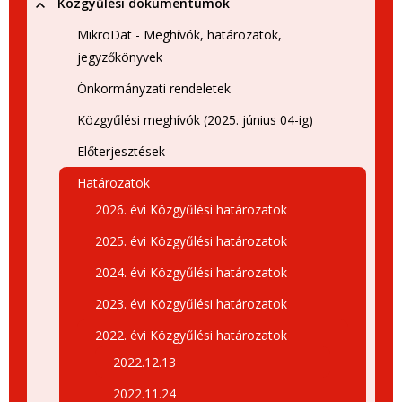
Közgyűlési dokumentumok
MikroDat - Meghívók, határozatok,
jegyzőkönyvek
Önkormányzati rendeletek
Közgyűlési meghívók (2025. június 04-ig)
Előterjesztések
Határozatok
2026. évi Közgyűlési határozatok
2025. évi Közgyűlési határozatok
2024. évi Közgyűlési határozatok
2023. évi Közgyűlési határozatok
2022. évi Közgyűlési határozatok
2022.12.13
2022.11.24