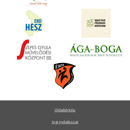
Oldaltérkép
Jogi nyilatkozat