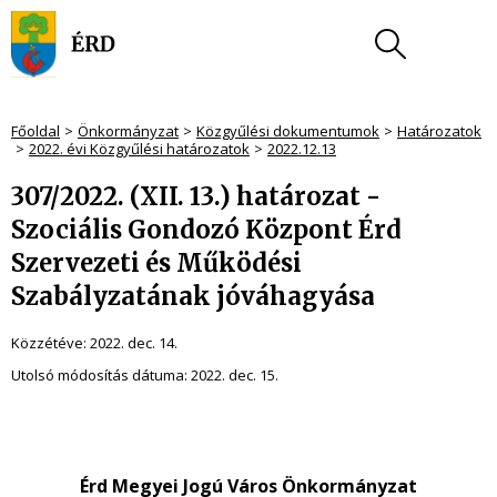
Főoldal
Önkormányzat
Közgyűlési dokumentumok
Határozatok
2022. évi Közgyűlési határozatok
2022.12.13
307/2022. (XII. 13.) határozat -
Szociális Gondozó Központ Érd
Szervezeti és Működési
Szabályzatának jóváhagyása
Közzétéve:
2022. dec. 14.
Utolsó módosítás dátuma:
2022. dec. 15.
Érd Megyei Jogú Város Önkormányzat