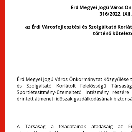
Érd Megyei Jogú Város Ö
316/2022. (XII
az Érdi Városfejlesztési és Szolgáltató Kor
történő kötelez
Érd Megyei Jogú Város Önkormányzat Közgyűlése tul
és Szolgáltató Korlátolt Felelősségű Társas
Sportlétesítmény-üzemeltető Intézmény részére
érintett átmeneti időszak gazdálkodásának biztons
A Társaság a feladatainak átadásáig az Érd