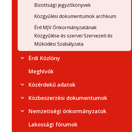
Bizottsági jegyzőkönyvek
Közgyűlési dokumentumok archívum
Érd MJV Önkormányzatának
Közgyűlése és szervei Szervezeti és
Működési Szabályzata
Érdi Közlöny
Meghívók
Közérdekű adatok
Közbeszerzési dokumentumok
Nemzetiségi önkormányzatok
Lakossági fórumok