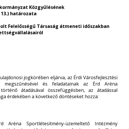
nkormányzat Közgyűlésének
. 13.) határozata
látolt Felelősségű Társaság átmeneti időszakban
ettségvállalásairól
ajdonosi jogkörében eljárva, az Érdi Városfejlesztési
ág megszűnésével és feladatainak az Érd Aréna
 történő átadásával összefüggésben, az átadással
ága érdekében a következő döntéseket hozza:
 Aréna Sportlétesítmény-üzemeltető Intézmény