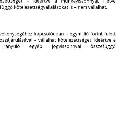
zettséget – ideértve a munkaviszonnyal, illetve
ggő kötelezettségvállalásokat is – nem vállalhat.
evékenységéhez kapcsolódóan – egymillió forint felett
zzájárulásával – vállalhat kötelezettséget, ideértve a
 irányuló egyéb jogviszonnyal összefüggő