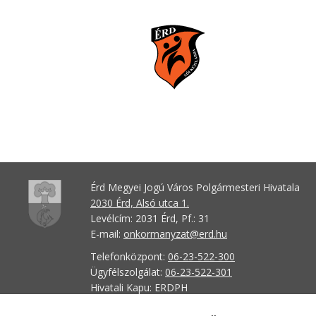
Érd Megyei Jogú Város Polgármesteri Hivatala
2030 Érd, Alsó utca 1.
Levélcím: 2031 Érd, Pf.: 31
E-mail:
onkormanyzat@erd.hu
Telefonközpont:
06-23-522-300
Ügyfélszolgálat:
06-23-522-301
Hivatali Kapu: ERDPH
KRID szám: 707189964