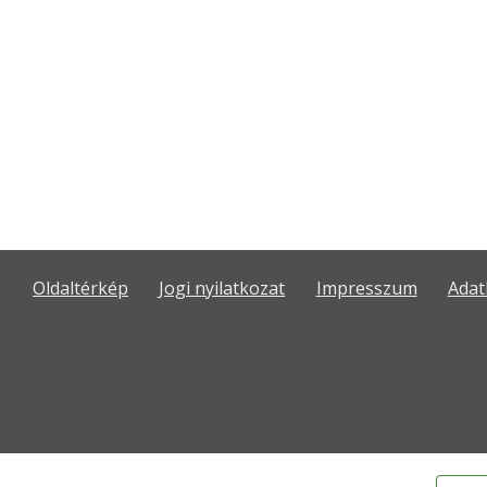
Oldaltérkép
Jogi nyilatkozat
Impresszum
Adat