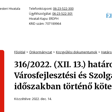
steri Hivatala
Telefonközpont:
06-23-522-300
Ügyfélszolgálat:
06-23-522-301
Hivatali Kapu: ERDPH
KRID szám: 707189964
Főoldal
Önkormányzat
Közgyűlési dokumentumok
Határo
316/2022. (XII. 13.) határ
Városfejlesztési és Szolg
időszakban történő köte
Közzétéve:
2022. dec. 14.