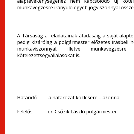
alaptevékenységéhez nem kapcsolódó új kötele
munkavégzésre irányuló egyéb jogviszonnyal összefü
A Társaság a feladatainak átadásáig a saját alapt
pedig kizárólag a polgármester előzetes írásbeli ho
munkaviszonnyal, illetve munkavégzésre
kötelezettségvállalásokat is.
Határidő: a határozat közlésére – azonnal
Felelős: dr. Csőzik László polgármester