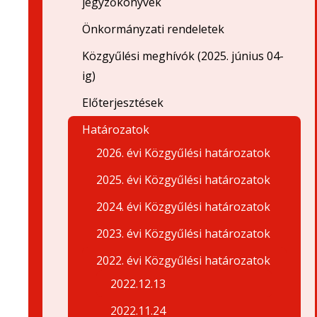
jegyzőkönyvek
Önkormányzati rendeletek
Közgyűlési meghívók (2025. június 04-
ig)
Előterjesztések
Határozatok
2026. évi Közgyűlési határozatok
2025. évi Közgyűlési határozatok
2024. évi Közgyűlési határozatok
2023. évi Közgyűlési határozatok
2022. évi Közgyűlési határozatok
2022.12.13
2022.11.24