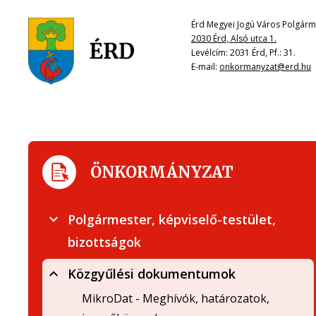
Érd Megyei Jogú Város Polgárme
2030 Érd, Alsó utca 1.
Levélcím: 2031 Érd, Pf.: 31.
E-mail:
onkormanyzat@erd.hu
ÖNKORMÁNYZAT
Polgármester, képviselő-testület,
bizottságok
Közgyűlési dokumentumok
MikroDat - Meghívók, határozatok,