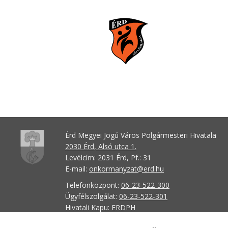
Érd Megyei Jogú Város Polgármesteri Hivatala
2030 Érd, Alsó utca 1.
Levélcím: 2031 Érd, Pf.: 31
E-mail:
onkormanyzat@erd.hu
Telefonközpont:
06-23-522-300
Ügyfélszolgálat:
06-23-522-301
Hivatali Kapu: ERDPH
KRID szám: 707189964