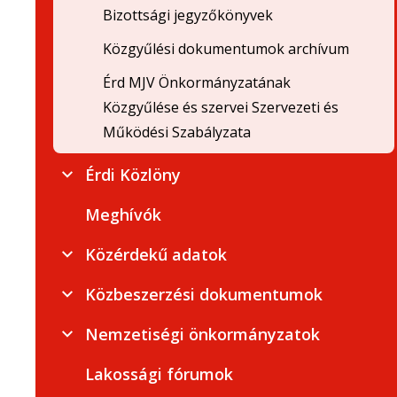
Bizottsági jegyzőkönyvek
Közgyűlési dokumentumok archívum
Érd MJV Önkormányzatának
Közgyűlése és szervei Szervezeti és
Működési Szabályzata
Érdi Közlöny
Meghívók
Közérdekű adatok
Közbeszerzési dokumentumok
Nemzetiségi önkormányzatok
Lakossági fórumok