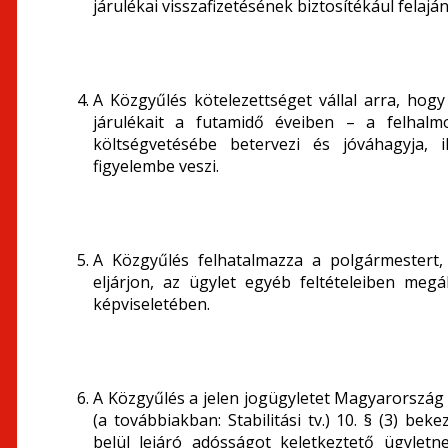
járulékai visszafizetésének biztosítékául felajá
A Közgyűlés kötelezettséget vállal arra, hogy 
járulékait a futamidő éveiben – a felhal
költségvetésébe betervezi és jóváhagyja, i
figyelembe veszi.
A Közgyűlés felhatalmazza a polgármestert
eljárjon, az ügylet egyéb feltételeiben meg
képviseletében.
A Közgyűlés a jelen jogügyletet Magyarország g
(a továbbiakban: Stabilitási tv.) 10. § (3) be
belül lejáró adósságot keletkeztető ügylet