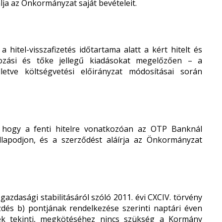
nlja az Önkormányzat saját bevételeit.
a hitel-visszafizetés időtartama alatt a kért hitelt és
mozási és tőke jellegű kiadásokat megelőzően – a
lletve költségvetési előirányzat módosításai során
, hogy a fenti hitelre vonatkozóan az OTP Banknál
állapodjon, és a szerződést aláírja az Önkormányzat
azdasági stabilitásáról szóló 2011. évi CXCIV. törvény
kezdés b) pontjának rendelkezése szerinti naptári éven
nek tekinti, megkötéséhez nincs szükség a Kormány