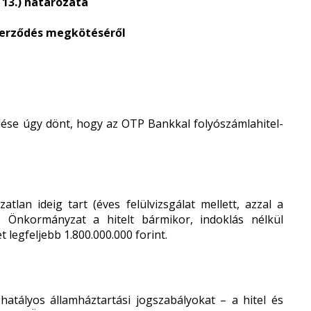
. 13.) határozata
zerződés megkötéséről
se úgy dönt, hogy az OTP Bankkal folyószámlahitel-
atlan ideig tart (éves felülvizsgálat mellett, azzal a
az Önkormányzat a hitelt bármikor, indoklás nélkül
t legfeljebb 1.800.000.000 forint.
atályos államháztartási jogszabályokat – a hitel és