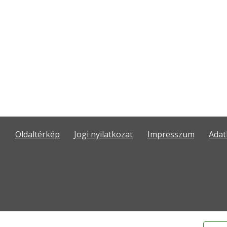
Oldaltérkép
Jogi nyilatkozat
Impresszum
Adat