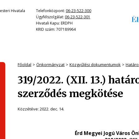
steri Hivatala
Telefonközpont:
06-23-522-300
Ügyfélszolgálat:
06-23-522-301
Hivatali Kapu: ERDPH
KRID szám: 707189964
Főoldal
Önkormányzat
Közgyűlési dokumentumok
Határo
319/2022. (XII. 13.) hatá
szerződés megkötése
Közzétéve:
2022. dec. 14.
Érd Megyei Jogú Város Ö