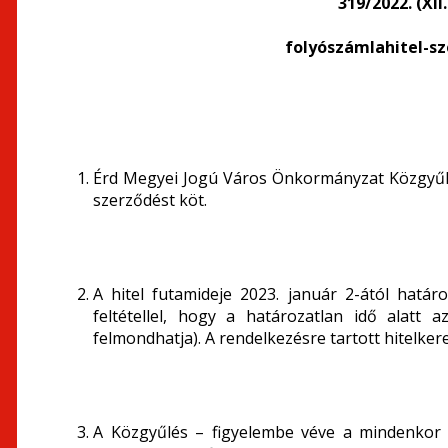
319/2022. (XII
folyószámlahitel-s
Érd Megyei Jogú Város Önkormányzat Közgyűlé
szerződést köt.
A hitel futamideje 2023. január 2-ától határoz
feltétellel, hogy a határozatlan idő alatt 
felmondhatja). A rendelkezésre tartott hitelkere
A Közgyűlés – figyelembe véve a mindenkor h