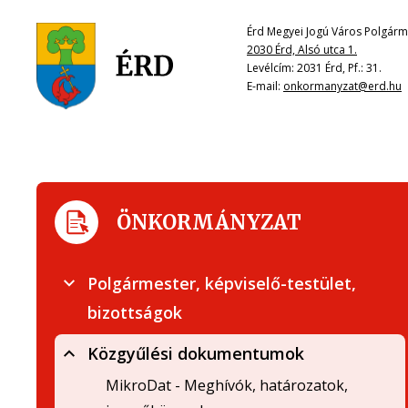
Érd Megyei Jogú Város Polgárme
2030 Érd, Alsó utca 1.
Levélcím: 2031 Érd, Pf.: 31.
E-mail:
onkormanyzat@erd.hu
ÖNKORMÁNYZAT
Polgármester, képviselő-testület,
bizottságok
Közgyűlési dokumentumok
MikroDat - Meghívók, határozatok,