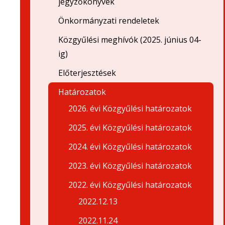
jegyzőkönyvek
Önkormányzati rendeletek
Közgyűlési meghívók (2025. június 04-
ig)
Előterjesztések
Határozatok
2026. évi Közgyűlési határozatok
2025. évi Közgyűlési határozatok
2024. évi Közgyűlési határozatok
2023. évi Közgyűlési határozatok
2022. évi Közgyűlési határozatok
2022.12.13
2022.11.24