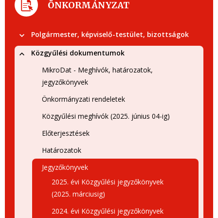
ÖNKORMÁNYZAT
Polgármester, képviselő-testület, bizottságok
Közgyűlési dokumentumok
MikroDat - Meghívók, határozatok,
jegyzőkönyvek
Önkormányzati rendeletek
Közgyűlési meghívók (2025. június 04-ig)
Előterjesztések
Határozatok
Jegyzőkönyvek
2025. évi Közgyűlési jegyzőkönyvek
(2025. márciusig)
2024. évi Közgyűlési jegyzőkönyvek