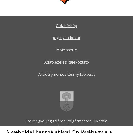
Oldaltérkép
Jogi nyilatkozat
Impresszum
Adatkezelési tájékoztató
Akadálymentesítési nyilatkozat
Érd Megyei Jogú Város Polgármesteri Hivatala
2030 Érd, Alsó utca 1.
A weboldal használatával Ön jóváhagyja a