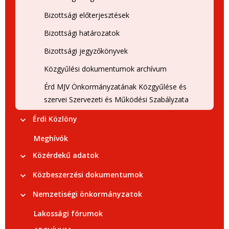
Bizottsági előterjesztések
Bizottsági határozatok
Bizottsági jegyzőkönyvek
Közgyűlési dokumentumok archívum
Érd MJV Önkormányzatának Közgyűlése és
szervei Szervezeti és Működési Szabályzata
Érdi Közlöny
Meghívók
Közérdekű adatok
Közbeszerzési dokumentumok
Nemzetiségi önkormányzatok
Lakossági fórumok